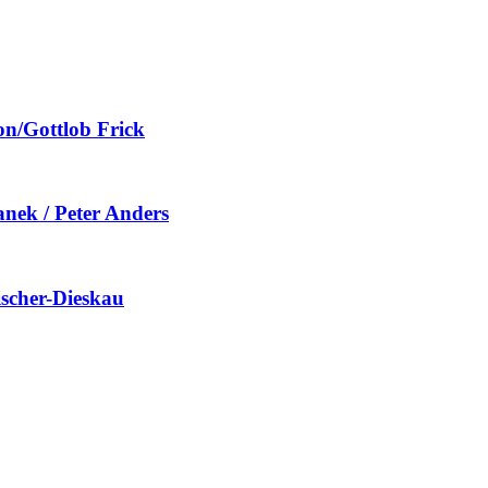
on/Gottlob Frick
anek / Peter Anders
ischer-Dieskau