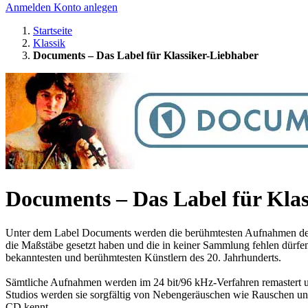
Anmelden
Konto anlegen
Startseite
Klassik
Documents – Das Label für Klassiker-Liebhaber
Documents – Das Label für Kla
Unter dem Label Documents werden die berühmtesten Aufnahmen der S
die Maßstäbe gesetzt haben und die in keiner Sammlung fehlen dürfen 
bekanntesten und berühmtesten Künstlern des 20. Jahrhunderts.
Sämtliche Aufnahmen werden im 24 bit/96 kHz-Verfahren remastert un
Studios werden sie sorgfältig von Nebengeräuschen wie Rauschen und K
CD kennt.