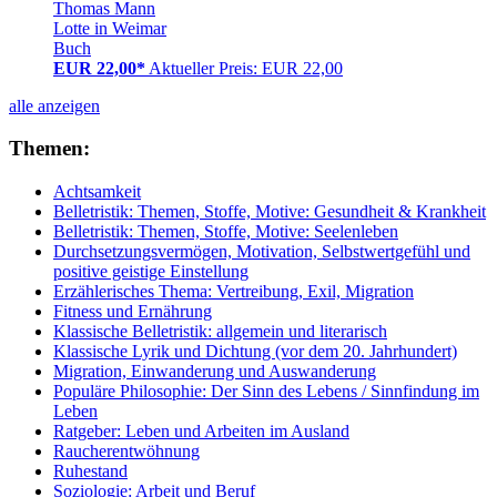
Thomas Mann
Lotte in Weimar
Buch
EUR 22,00*
Aktueller Preis: EUR 22,00
alle anzeigen
Themen:
Achtsamkeit
Belletristik: Themen, Stoffe, Motive: Gesundheit & Krankheit
Belletristik: Themen, Stoffe, Motive: Seelenleben
Durchsetzungsvermögen, Motivation, Selbstwertgefühl und
positive geistige Einstellung
Erzählerisches Thema: Vertreibung, Exil, Migration
Fitness und Ernährung
Klassische Belletristik: allgemein und literarisch
Klassische Lyrik und Dichtung (vor dem 20. Jahrhundert)
Migration, Einwanderung und Auswanderung
Populäre Philosophie: Der Sinn des Lebens / Sinnfindung im
Leben
Ratgeber: Leben und Arbeiten im Ausland
Raucherentwöhnung
Ruhestand
Soziologie: Arbeit und Beruf