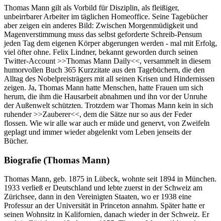
Thomas Mann gilt als Vorbild für Disziplin, als fleißiger,
unbeirrbarer Arbeiter im täglichen Homeoffice. Seine Tagebücher
aber zeigen ein anderes Bild: Zwischen Morgenmüdigkeit und
Magenverstimmung muss das selbst geforderte Schreib-Pensum
jeden Tag dem eigenen Körper abgerungen werden - mal mit Erfolg,
viel öfter ohne. Felix Lindner, bekannt geworden durch seinen
Twitter-Account >>Thomas Mann Daily<<, versammelt in diesem
humorvollen Buch 365 Kurzzitate aus den Tagebüchern, die den
Alltag des Nobelpreisträgers mit all seinen Krisen und Hindernissen
zeigen. Ja, Thomas Mann hatte Menschen, hatte Frauen um sich
herum, die ihm die Hausarbeit abnahmen und ihn vor der Unruhe
der Außenwelt schützten. Trotzdem war Thomas Mann kein in sich
ruhender >>Zauberer<<, dem die Sätze nur so aus der Feder
flossen. Wie wir alle war auch er müde und genervt, von Zweifeln
geplagt und immer wieder abgelenkt vom Leben jenseits der
Bücher.
Biografie (Thomas Mann)
Thomas Mann, geb. 1875 in Lübeck, wohnte seit 1894 in München.
1933 verließ er Deutschland und lebte zuerst in der Schweiz am
Zürichsee, dann in den Vereinigten Staaten, wo er 1938 eine
Professur an der Universität in Princeton annahm. Später hatte er
seinen Wohnsitz in Kalifornien, danach wieder in der Schweiz. Er