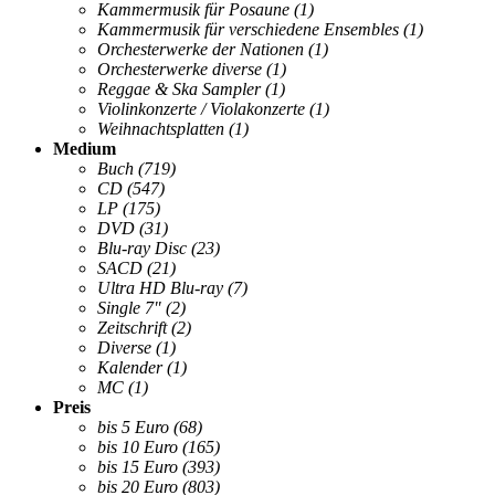
Kammermusik für Posaune
(1)
Kammermusik für verschiedene Ensembles
(1)
Orchesterwerke der Nationen
(1)
Orchesterwerke diverse
(1)
Reggae & Ska Sampler
(1)
Violinkonzerte / Violakonzerte
(1)
Weihnachtsplatten
(1)
Medium
Buch
(719)
CD
(547)
LP
(175)
DVD
(31)
Blu-ray Disc
(23)
SACD
(21)
Ultra HD Blu-ray
(7)
Single 7"
(2)
Zeitschrift
(2)
Diverse
(1)
Kalender
(1)
MC
(1)
Preis
bis 5 Euro
(68)
bis 10 Euro
(165)
bis 15 Euro
(393)
bis 20 Euro
(803)