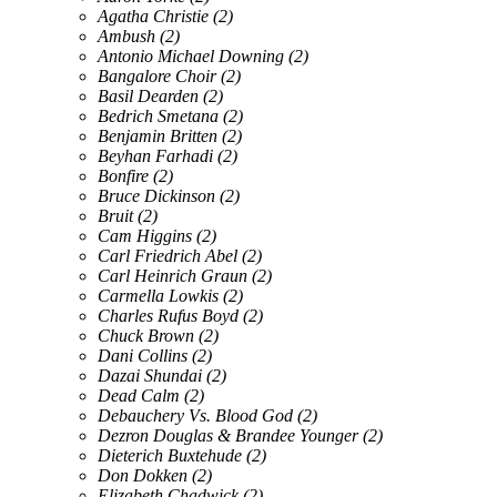
Agatha Christie
(2)
Ambush
(2)
Antonio Michael Downing
(2)
Bangalore Choir
(2)
Basil Dearden
(2)
Bedrich Smetana
(2)
Benjamin Britten
(2)
Beyhan Farhadi
(2)
Bonfire
(2)
Bruce Dickinson
(2)
Bruit
(2)
Cam Higgins
(2)
Carl Friedrich Abel
(2)
Carl Heinrich Graun
(2)
Carmella Lowkis
(2)
Charles Rufus Boyd
(2)
Chuck Brown
(2)
Dani Collins
(2)
Dazai Shundai
(2)
Dead Calm
(2)
Debauchery Vs. Blood God
(2)
Dezron Douglas & Brandee Younger
(2)
Dieterich Buxtehude
(2)
Don Dokken
(2)
Elizabeth Chadwick
(2)