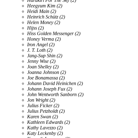
Harakiri For The Sky
(2)
Heegyum Kim
(2)
Heidi Main
(2)
Heinrich Schütz
(2)
Helen Money
(2)
Hijss
(2)
Hiss Golden Messenger
(2)
Honey Verma
(2)
Iron Angel
(2)
J. T. Loth
(2)
Jang-Sup Shin
(2)
Jenny Wise
(2)
Joan Shelley
(2)
Joanna Johnson
(2)
Joe Bonamassa
(2)
Johann David Heinichen
(2)
Johann Joseph Fux
(2)
John Wentworth Sanborn
(2)
Jon Wright
(2)
Julius Ficker
(2)
Julius Petzholdt
(2)
Karen Swan
(2)
Kathleen Edwards
(2)
Kathy Lavezzo
(2)
Katy Leckenby
(2)