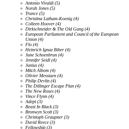
Antonio Vivaldi
(5)
Norah Jones
(5)
Trance
(5)
Christina Latham-Koenig
(4)
Colleen Hoover
(4)
Dirkschneider & The Old Gang
(4)
European Parliament and Council of the European
Union
(4)
Flo
(4)
Heinrich Ignaz Biber
(4)
Jane Schoenbrun
(4)
Jennifer Seidl
(4)
Junius
(4)
Mitch Albom
(4)
Olivier Messiaen
(4)
Philip Devlin
(4)
The Dillinger Escape Plan
(4)
The New Roses
(4)
Vince Flynn
(4)
Adept
(3)
Beast In Black
(3)
Bronwyn Scott
(3)
Christoph Graupner
(3)
David Reece
(3)
Fellowship
(3)