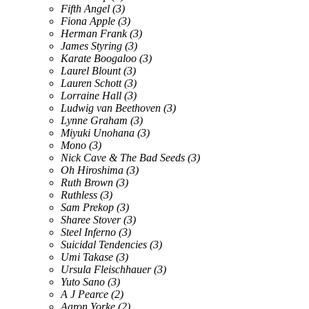
Fifth Angel
(3)
Fiona Apple
(3)
Herman Frank
(3)
James Styring
(3)
Karate Boogaloo
(3)
Laurel Blount
(3)
Lauren Schott
(3)
Lorraine Hall
(3)
Ludwig van Beethoven
(3)
Lynne Graham
(3)
Miyuki Unohana
(3)
Mono
(3)
Nick Cave & The Bad Seeds
(3)
Oh Hiroshima
(3)
Ruth Brown
(3)
Ruthless
(3)
Sam Prekop
(3)
Sharee Stover
(3)
Steel Inferno
(3)
Suicidal Tendencies
(3)
Umi Takase
(3)
Ursula Fleischhauer
(3)
Yuto Sano
(3)
A J Pearce
(2)
Aaron Yorke
(2)