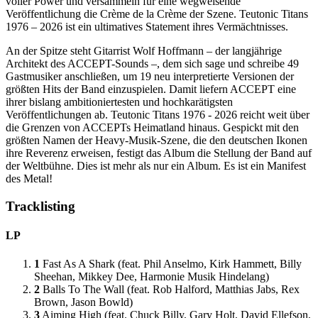
voller Power und versammeln für eine wegweisende
Veröffentlichung die Crème de la Crème der Szene. Teutonic Titans
1976 – 2026 ist ein ultimatives Statement ihres Vermächtnisses.
An der Spitze steht Gitarrist Wolf Hoffmann – der langjährige
Architekt des ACCEPT-Sounds –, dem sich sage und schreibe 49
Gastmusiker anschließen, um 19 neu interpretierte Versionen der
größten Hits der Band einzuspielen. Damit liefern ACCEPT eine
ihrer bislang ambitioniertesten und hochkarätigsten
Veröffentlichungen ab. Teutonic Titans 1976 - 2026 reicht weit über
die Grenzen von ACCEPTs Heimatland hinaus. Gespickt mit den
größten Namen der Heavy-Musik-Szene, die den deutschen Ikonen
ihre Reverenz erweisen, festigt das Album die Stellung der Band auf
der Weltbühne. Dies ist mehr als nur ein Album. Es ist ein Manifest
des Metal!
Tracklisting
LP
1
Fast As A Shark (feat. Phil Anselmo, Kirk Hammett, Billy
Sheehan, Mikkey Dee, Harmonie Musik Hindelang)
2
Balls To The Wall (feat. Rob Halford, Matthias Jabs, Rex
Brown, Jason Bowld)
3
Aiming High (feat. Chuck Billy, Gary Holt, David Ellefson,