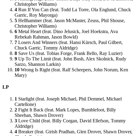
Christopher Williams)
4
Run If You Can (feat. Todd La Torre, Ola Englund, Chuck
Garric, Roy Mayorga)
5
Hellhammer (feat. Jason McMaster, Zeuss, Phil Shouse,
Christopher Williams)
6
Metal Heart (feat. Dino Jelusick, Joel Hoekstra, Ava
Rebekah Rahman, Jason Bowld)
7
Losers And Winners (feat. Hansi Kürsch, Paul Gilbert,
Chuck Garric, Tommy Aldridge)
8
Save Us (feat. Tobias Forge, Frank Bello, Ray Luzier)
9
Up To The Limit (feat. John Bush, Alex Skolnick, Rudy
Sarzo, Shannon Larkin)
10
Wrong Is Right (feat. Ralf Scheepers, John Norum, Ken
Mary)
LP
1
Starlight (feat. Joseph Michael, Phil Demmel, Michael
Cartellone)
2
Fight It Back (feat. Mark Lopes, Bumblefoot, Billy
Sheehan, Shawn Drover)
3
Love Child (feat. Billy Corgan, David Ellefson, Tommy
Aldridge)
4
Breaker (feat. Girish Pradhan, Glen Drover, Shawn Drover,