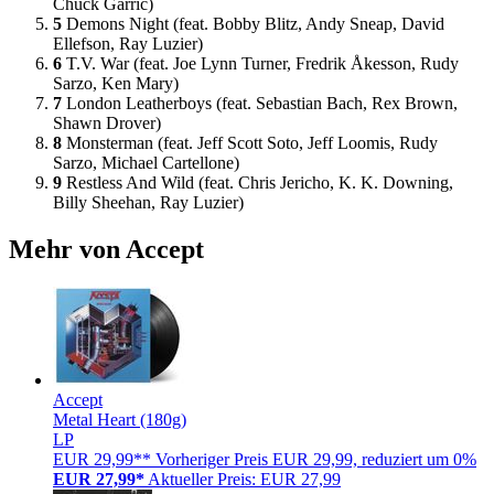
Chuck Garric)
5
Demons Night (feat. Bobby Blitz, Andy Sneap, David
Ellefson, Ray Luzier)
6
T.V. War (feat. Joe Lynn Turner, Fredrik Åkesson, Rudy
Sarzo, Ken Mary)
7
London Leatherboys (feat. Sebastian Bach, Rex Brown,
Shawn Drover)
8
Monsterman (feat. Jeff Scott Soto, Jeff Loomis, Rudy
Sarzo, Michael Cartellone)
9
Restless And Wild (feat. Chris Jericho, K. K. Downing,
Billy Sheehan, Ray Luzier)
Mehr von Accept
Accept
Metal Heart (180g)
LP
EUR 29,99**
Vorheriger Preis EUR 29,99, reduziert um 0%
EUR 27,99*
Aktueller Preis: EUR 27,99