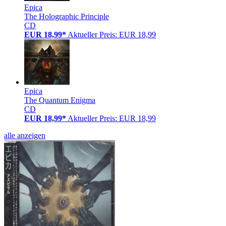
Epica
The Holographic Principle
CD
EUR 18,99*
Aktueller Preis: EUR 18,99
Epica
The Quantum Enigma
CD
EUR 18,99*
Aktueller Preis: EUR 18,99
alle anzeigen