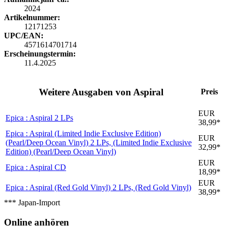
2024
Artikelnummer:
12171253
UPC/EAN:
4571614701714
Erscheinungstermin:
11.4.2025
Weitere Ausgaben von Aspiral
Preis
EUR
Epica : Aspiral
2 LPs
38,99*
Epica : Aspiral (Limited Indie Exclusive Edition)
EUR
(Pearl/Deep Ocean Vinyl)
2 LPs, (Limited Indie Exclusive
32,99*
Edition) (Pearl/Deep Ocean Vinyl)
EUR
Epica : Aspiral
CD
18,99*
EUR
Epica : Aspiral (Red Gold Vinyl)
2 LPs, (Red Gold Vinyl)
38,99*
*** Japan-Import
Online anhören