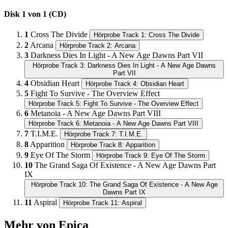
Disk 1 von 1 (CD)
1
Cross The Divide
Hörprobe Track 1: Cross The Divide
2
Arcana
Hörprobe Track 2: Arcana
3
Darkness Dies In Light - A New Age Dawns Part VII
Hörprobe Track 3: Darkness Dies In Light - A New Age Dawns
Part VII
4
Obsidian Heart
Hörprobe Track 4: Obsidian Heart
5
Fight To Survive - The Overview Effect
Hörprobe Track 5: Fight To Survive - The Overview Effect
6
Metanoia - A New Age Dawns Part VIII
Hörprobe Track 6: Metanoia - A New Age Dawns Part VIII
7
T.I.M.E.
Hörprobe Track 7: T.I.M.E.
8
Apparition
Hörprobe Track 8: Apparition
9
Eye Of The Storm
Hörprobe Track 9: Eye Of The Storm
10
The Grand Saga Of Existence - A New Age Dawns Part
IX
Hörprobe Track 10: The Grand Saga Of Existence - A New Age
Dawns Part IX
11
Aspiral
Hörprobe Track 11: Aspiral
Mehr von Epica