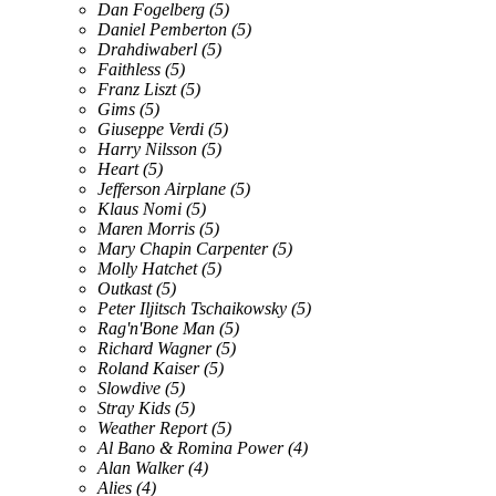
Dan Fogelberg
(5)
Daniel Pemberton
(5)
Drahdiwaberl
(5)
Faithless
(5)
Franz Liszt
(5)
Gims
(5)
Giuseppe Verdi
(5)
Harry Nilsson
(5)
Heart
(5)
Jefferson Airplane
(5)
Klaus Nomi
(5)
Maren Morris
(5)
Mary Chapin Carpenter
(5)
Molly Hatchet
(5)
Outkast
(5)
Peter Iljitsch Tschaikowsky
(5)
Rag'n'Bone Man
(5)
Richard Wagner
(5)
Roland Kaiser
(5)
Slowdive
(5)
Stray Kids
(5)
Weather Report
(5)
Al Bano & Romina Power
(4)
Alan Walker
(4)
Alies
(4)