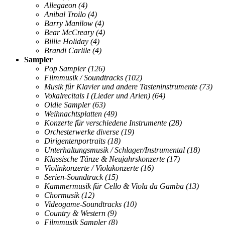
Allegaeon
(4)
Anibal Troilo
(4)
Barry Manilow
(4)
Bear McCreary
(4)
Billie Holiday
(4)
Brandi Carlile
(4)
Sampler
Pop Sampler
(126)
Filmmusik / Soundtracks
(102)
Musik für Klavier und andere Tasteninstrumente
(73)
Vokalrecitals I (Lieder und Arien)
(64)
Oldie Sampler
(63)
Weihnachtsplatten
(49)
Konzerte für verschiedene Instrumente
(28)
Orchesterwerke diverse
(19)
Dirigentenportraits
(18)
Unterhaltungsmusik / Schlager/Instrumental
(18)
Klassische Tänze & Neujahrskonzerte
(17)
Violinkonzerte / Violakonzerte
(16)
Serien-Soundtrack
(15)
Kammermusik für Cello & Viola da Gamba
(13)
Chormusik
(12)
Videogame-Soundtracks
(10)
Country & Western
(9)
Filmmusik Sampler
(8)