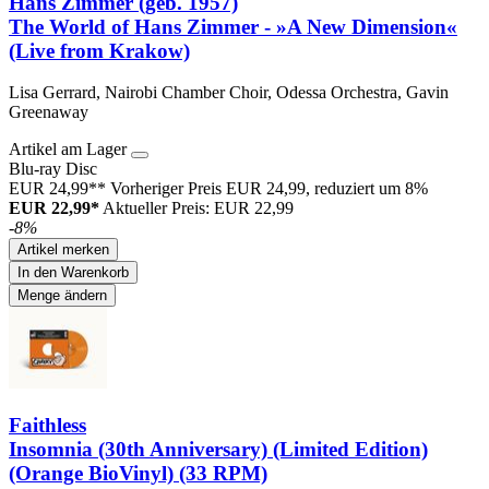
Hans Zimmer (geb. 1957)
The World of Hans Zimmer - »A New Dimension«
(Live from Krakow)
Lisa Gerrard, Nairobi Chamber Choir, Odessa Orchestra, Gavin
Greenaway
Artikel am Lager
Blu-ray Disc
EUR 24,99**
Vorheriger Preis EUR 24,99, reduziert um 8%
EUR 22,99*
Aktueller Preis: EUR 22,99
-8%
Artikel merken
In den Warenkorb
Menge ändern
Faithless
Insomnia (30th Anniversary) (Limited Edition)
(Orange BioVinyl) (33 RPM)