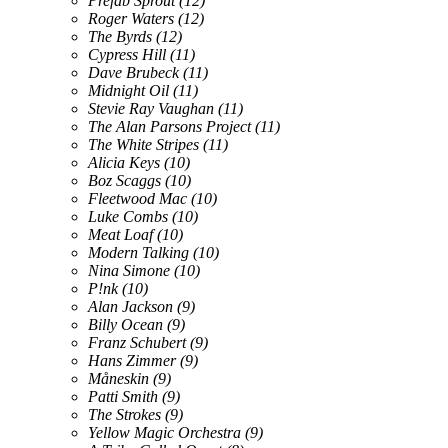
Prefab Sprout
(12)
Roger Waters
(12)
The Byrds
(12)
Cypress Hill
(11)
Dave Brubeck
(11)
Midnight Oil
(11)
Stevie Ray Vaughan
(11)
The Alan Parsons Project
(11)
The White Stripes
(11)
Alicia Keys
(10)
Boz Scaggs
(10)
Fleetwood Mac
(10)
Luke Combs
(10)
Meat Loaf
(10)
Modern Talking
(10)
Nina Simone
(10)
P!nk
(10)
Alan Jackson
(9)
Billy Ocean
(9)
Franz Schubert
(9)
Hans Zimmer
(9)
Måneskin
(9)
Patti Smith
(9)
The Strokes
(9)
Yellow Magic Orchestra
(9)