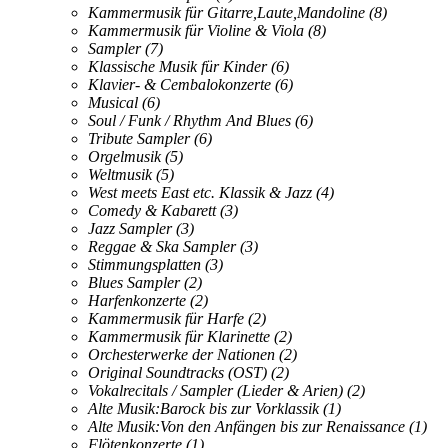
Kammermusik für Gitarre,Laute,Mandoline
(8)
Kammermusik für Violine & Viola
(8)
Sampler
(7)
Klassische Musik für Kinder
(6)
Klavier- & Cembalokonzerte
(6)
Musical
(6)
Soul / Funk / Rhythm And Blues
(6)
Tribute Sampler
(6)
Orgelmusik
(5)
Weltmusik
(5)
West meets East etc. Klassik & Jazz
(4)
Comedy & Kabarett
(3)
Jazz Sampler
(3)
Reggae & Ska Sampler
(3)
Stimmungsplatten
(3)
Blues Sampler
(2)
Harfenkonzerte
(2)
Kammermusik für Harfe
(2)
Kammermusik für Klarinette
(2)
Orchesterwerke der Nationen
(2)
Original Soundtracks (OST)
(2)
Vokalrecitals / Sampler (Lieder & Arien)
(2)
Alte Musik:Barock bis zur Vorklassik
(1)
Alte Musik:Von den Anfängen bis zur Renaissance
(1)
Flötenkonzerte
(1)