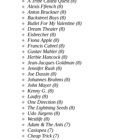
A Tribe Called Quest
(8)
Alexis Ffrench
(8)
Anton Bruckner
(8)
Backstreet Boys
(8)
Bullet For My Valentine
(8)
Dream Theater
(8)
Eisbrecher
(8)
Fiona Apple
(8)
Francis Cabrel
(8)
Gustav Mahler
(8)
Herbie Hancock
(8)
Jean-Jacques Goldman
(8)
Jennifer Rush
(8)
Joe Dassin
(8)
Johannes Brahms
(8)
John Mayer
(8)
Kenny G.
(8)
Laufey
(8)
One Direction
(8)
The Lightning Seeds
(8)
Udo Jürgens
(8)
Westlife
(8)
Adam & The Ants
(7)
Casiopea
(7)
Cheap Trick
(7)