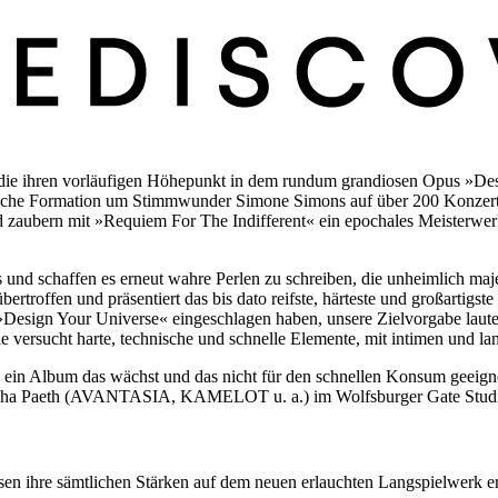
 die ihren vorläufigen Höhepunkt in dem rundum grandiosen Opus »Desi
ndische Formation um Stimmwunder Simone Simons auf über 200 Konzert
zaubern mit »Requiem For The Indifferent« ein epochales Meisterwerk
nd schaffen es erneut wahre Perlen zu schreiben, die unheimlich majes
ertroffen und präsentiert das bis dato reifste, härteste und großartigs
t »Design Your Universe« eingeschlagen haben, unsere Zielvorgabe laut
die versucht harte, technische und schnelle Elemente, mit intimen und l
« ein Album das wächst und das nicht für den schnellen Konsum geeign
ascha Paeth (AVANTASIA, KAMELOT u. a.) im Wolfsburger Gate Studio.
en ihre sämtlichen Stärken auf dem neuen erlauchten Langspielwerk 