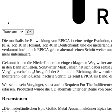
OK
Die musikalische Entwicklung von EPICA ist eine stetige Evolution,
(u. a. Top 10 in Holland, Top 40 in Deutschland) und die niederlä
verdammt hoch, doch EPICA gehen abermals einen Schritt weiter und 
mehr untermauert.
Gekonnt bauen die Niederländer den eingeschlagenen Weg weiter aus u
in den Bann schließen. Songwriter Mark Jansen hat sich dabei selbst üb
Vorgängerscheibe. „Uns gefiel der Stil und die Richtung, die wir mi
Indifferent« der logische, nächste Schritt. Es zeigt EPICA als Band, 
Wie schon sein Vorgänger, so ist auch »Requiem For The Indifferent
erfassen. Produziert wurde die CD abermals unter der Regie von S
Rezensionen
„Die niederländischen Epic Gothic Metal-Ausnahmekönner Epica lass