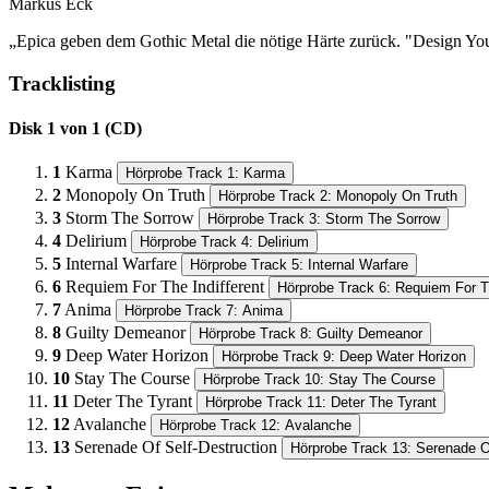
Markus Eck
„Epica geben dem Gothic Metal die nötige Härte zurück. "Design Yo
Tracklisting
Disk 1 von 1 (CD)
1
Karma
Hörprobe Track 1: Karma
2
Monopoly On Truth
Hörprobe Track 2: Monopoly On Truth
3
Storm The Sorrow
Hörprobe Track 3: Storm The Sorrow
4
Delirium
Hörprobe Track 4: Delirium
5
Internal Warfare
Hörprobe Track 5: Internal Warfare
6
Requiem For The Indifferent
Hörprobe Track 6: Requiem For Th
7
Anima
Hörprobe Track 7: Anima
8
Guilty Demeanor
Hörprobe Track 8: Guilty Demeanor
9
Deep Water Horizon
Hörprobe Track 9: Deep Water Horizon
10
Stay The Course
Hörprobe Track 10: Stay The Course
11
Deter The Tyrant
Hörprobe Track 11: Deter The Tyrant
12
Avalanche
Hörprobe Track 12: Avalanche
13
Serenade Of Self-Destruction
Hörprobe Track 13: Serenade Of