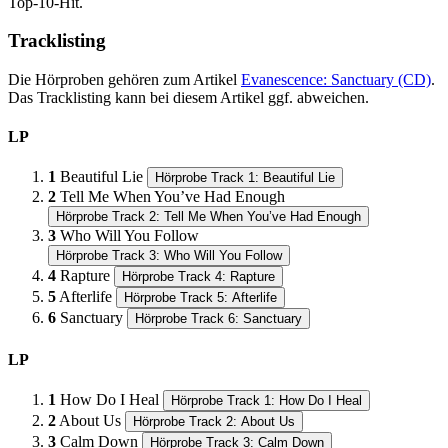
Top-10-Hit.
Tracklisting
Die Hörproben gehören zum Artikel
Evanescence: Sanctuary (CD)
.
Das Tracklisting kann bei diesem Artikel ggf. abweichen.
LP
1
Beautiful Lie
Hörprobe Track 1: Beautiful Lie
2
Tell Me When You’ve Had Enough
Hörprobe Track 2: Tell Me When You’ve Had Enough
3
Who Will You Follow
Hörprobe Track 3: Who Will You Follow
4
Rapture
Hörprobe Track 4: Rapture
5
Afterlife
Hörprobe Track 5: Afterlife
6
Sanctuary
Hörprobe Track 6: Sanctuary
LP
1
How Do I Heal
Hörprobe Track 1: How Do I Heal
2
About Us
Hörprobe Track 2: About Us
3
Calm Down
Hörprobe Track 3: Calm Down