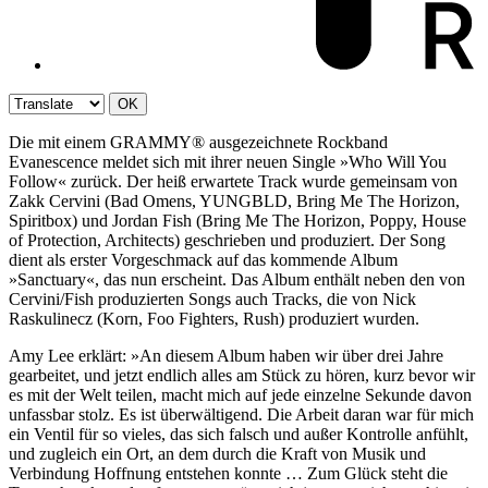
OK
Die mit einem GRAMMY® ausgezeichnete Rockband
Evanescence meldet sich mit ihrer neuen Single »Who Will You
Follow« zurück. Der heiß erwartete Track wurde gemeinsam von
Zakk Cervini (Bad Omens, YUNGBLD, Bring Me The Horizon,
Spiritbox) und Jordan Fish (Bring Me The Horizon, Poppy, House
of Protection, Architects) geschrieben und produziert. Der Song
dient als erster Vorgeschmack auf das kommende Album
»Sanctuary«, das nun erscheint. Das Album enthält neben den von
Cervini/Fish produzierten Songs auch Tracks, die von Nick
Raskulinecz (Korn, Foo Fighters, Rush) produziert wurden.
Amy Lee erklärt: »An diesem Album haben wir über drei Jahre
gearbeitet, und jetzt endlich alles am Stück zu hören, kurz bevor wir
es mit der Welt teilen, macht mich auf jede einzelne Sekunde davon
unfassbar stolz. Es ist überwältigend. Die Arbeit daran war für mich
ein Ventil für so vieles, das sich falsch und außer Kontrolle anfühlt,
und zugleich ein Ort, an dem durch die Kraft von Musik und
Verbindung Hoffnung entstehen konnte … Zum Glück steht die