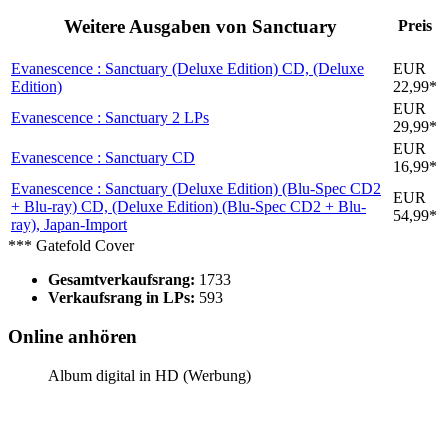
Weitere Ausgaben von Sanctuary
Preis
Evanescence : Sanctuary (Deluxe Edition)
CD, (Deluxe
EUR
Edition)
22,99*
EUR
Evanescence : Sanctuary
2 LPs
29,99*
EUR
Evanescence : Sanctuary
CD
16,99*
Evanescence : Sanctuary (Deluxe Edition) (Blu-Spec CD2
EUR
+ Blu-ray)
CD, (Deluxe Edition) (Blu-Spec CD2 + Blu-
54,99*
ray), Japan-Import
*** Gatefold Cover
Gesamtverkaufsrang:
1733
Verkaufsrang in LPs:
593
Online anhören
Album digital in HD (Werbung)