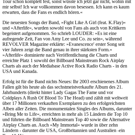
Tour schon komplett fest, sonst wüsste ich jetzt gar nicht, wohin mit
mir selbst! Ich war vollkommen davon besessen. Ich kann es kaum
erwarten, dass die Fans es endlich hören.«
Die neuesten Songs der Band, »Fight Like A Girl (feat. K.Flay)«
und »Afterlife«, wurden sowohl von Fans als auch von Kritikern
begeistert aufgenommen. So schrieb LOUDER: »Es ist eine
aufregende Zeit, Fan von Amy Lee und Co. zu sein«, während
REVOLVER Magazine erklärte: »Evanescence' erster Song seit
vier Jahren zeigt die Band genau in ihrer stärksten Form.«
»Afterlife« dominierte nach Veröffentlichung die Charts und
erreichte Platz 1 sowohl der Billboard Mainstream Rock Airplay
Charts als auch der Mediabase Active Rock Radio Charts - in den
USA und Kanada.
Erfolg ist für die Band nichts Neues: Ihr 2003 erschienenes Album
Fallen gilt bis heute als das sechstmeistverkaufte Album des 21.
Jahrhunderts (direkt hinter Lady Gagas The Fame und vor
Coldplays A Rush Of Blood To The Head) und zählt mit weltweit
über 17 Millionen verkauften Exemplaren zu den erfolgreichsten
Alben aller Zeiten. Die monumentalen Singles des Albums, darunter
»Bring Me to Life«, erreichten in mehr als 15 Ländern die Top 10
und führten die Billboard Mainstream Top 40 sowie die Alternative
Airplay Charts an. Auch »My Immortal« wurde in über zehn
Ländern - darunter die USA, Großbritannien und Australien -ein