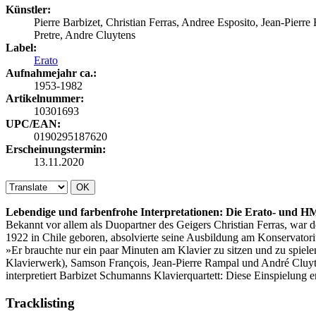
Künstler:
Pierre Barbizet, Christian Ferras, Andree Esposito, Jean-Pierr
Pretre, Andre Cluytens
Label:
Erato
Aufnahmejahr ca.:
1953-1982
Artikelnummer:
10301693
UPC/EAN:
0190295187620
Erscheinungstermin:
13.11.2020
OK
Lebendige und farbenfrohe Interpretationen: Die Erato- und 
Bekannt vor allem als Duopartner des Geigers Christian Ferras, war de
1922 in Chile geboren, absolvierte seine Ausbildung am Konservatoriu
»Er brauchte nur ein paar Minuten am Klavier zu sitzen und zu spiel
Klavierwerk), Samson François, Jean-Pierre Rampal und André Cluyten
interpretiert Barbizet Schumanns Klavierquartett: Diese Einspielung 
Tracklisting