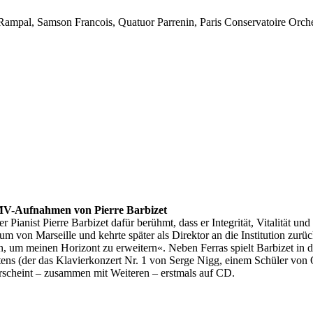
e Rampal, Samson Francois, Quatuor Parrenin, Paris Conservatoire Orche
HMV-Aufnahmen von Pierre Barbizet
r Pianist Pierre Barbizet dafür berühmt, dass er Integrität, Vitalität u
m von Marseille und kehrte später als Direktor an die Institution zurü
en, um meinen Horizont zu erweitern«. Neben Ferras spielt Barbizet in
s (der das Klavierkonzert Nr. 1 von Serge Nigg, einem Schüler von Oli
erscheint – zusammen mit Weiteren – erstmals auf CD.