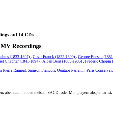
ings auf 14 CDs
 HMV Recordings
rahms (1833-1897)
,
Cesar Franck (1822-1890)
,
George Enescu (188
l Chabrier (1841-1894)
,
Alban Berg (1885-1935)
,
Frederic Chopin
n-Pierre Rampal
,
Samson Francois
,
Quatuor Parrenin
,
Paris Conservato
 aber auch mit den meisten SACD- oder Multiplayern abspielbar ist.