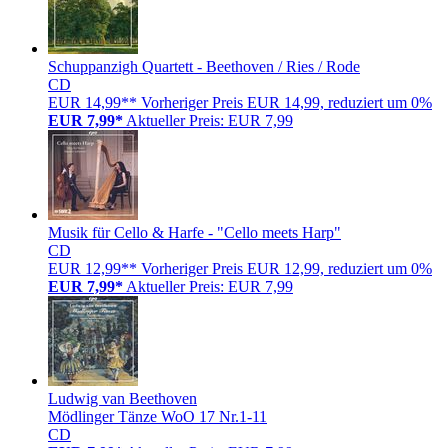
Schuppanzigh Quartett - Beethoven / Ries / Rode
CD
EUR 14,99**
Vorheriger Preis EUR 14,99, reduziert um 0%
EUR 7,99*
Aktueller Preis: EUR 7,99
Musik für Cello & Harfe - "Cello meets Harp"
CD
EUR 12,99**
Vorheriger Preis EUR 12,99, reduziert um 0%
EUR 7,99*
Aktueller Preis: EUR 7,99
Ludwig van Beethoven
Mödlinger Tänze WoO 17 Nr.1-11
CD