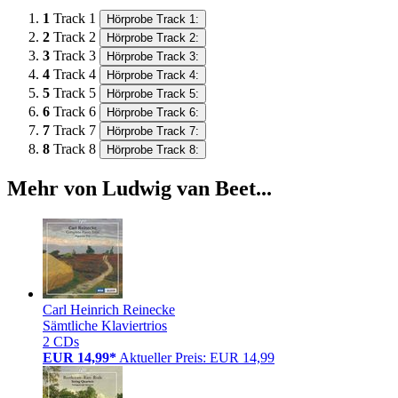
1
Track 1
Hörprobe Track 1:
2
Track 2
Hörprobe Track 2:
3
Track 3
Hörprobe Track 3:
4
Track 4
Hörprobe Track 4:
5
Track 5
Hörprobe Track 5:
6
Track 6
Hörprobe Track 6:
7
Track 7
Hörprobe Track 7:
8
Track 8
Hörprobe Track 8:
Mehr von Ludwig van Beet...
Carl Heinrich Reinecke
Sämtliche Klaviertrios
2 CDs
EUR 14,99*
Aktueller Preis: EUR 14,99