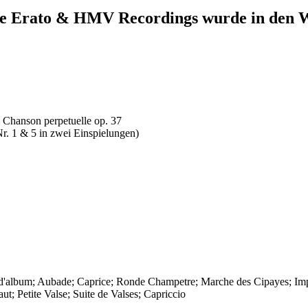
ete Erato & HMV Recordings
wurde in den W
; Chanson perpetuelle op. 37
Nr. 1 & 5 in zwei Einspielungen)
llet d'album; Aubade; Caprice; Ronde Champetre; Marche des Cipayes; 
t; Petite Valse; Suite de Valses; Capriccio