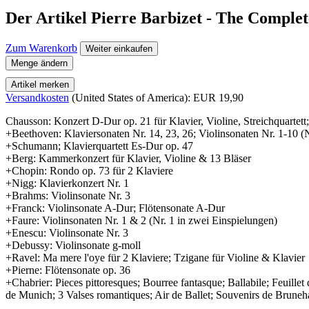
Der Artikel
Pierre Barbizet - The Compl
Zum Warenkorb
Weiter einkaufen
Menge ändern
Artikel merken
Versandkosten
(United States of America): EUR 19,90
Chausson: Konzert D-Dur op. 21 für Klavier, Violine, Streichquartett
+Beethoven: Klaviersonaten Nr. 14, 23, 26; Violinsonaten Nr. 1-10 (
+Schumann; Klavierquartett Es-Dur op. 47
+Berg: Kammerkonzert für Klavier, Violine & 13 Bläser
+Chopin: Rondo op. 73 für 2 Klaviere
+Nigg: Klavierkonzert Nr. 1
+Brahms: Violinsonate Nr. 3
+Franck: Violinsonate A-Dur; Flötensonate A-Dur
+Faure: Violinsonaten Nr. 1 & 2 (Nr. 1 in zwei Einspielungen)
+Enescu: Violinsonate Nr. 3
+Debussy: Violinsonate g-moll
+Ravel: Ma mere l'oye für 2 Klaviere; Tzigane für Violine & Klavier
+Pierne: Flötensonate op. 36
+Chabrier: Pieces pittoresques; Bourree fantasque; Ballabile; Feui
de Munich; 3 Valses romantiques; Air de Ballet; Souvenirs de Brunehau