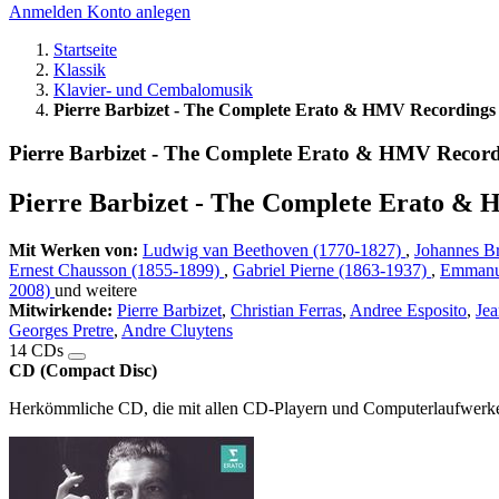
Anmelden
Konto anlegen
Startseite
Klassik
Klavier- und Cembalomusik
Pierre Barbizet - The Complete Erato & HMV Recordings
Pierre Barbizet - The Complete Erato & HMV Record
Pierre Barbizet - The Complete Erato &
Mit Werken von:
Ludwig van Beethoven (1770-1827)
,
Johannes B
Ernest Chausson (1855-1899)
,
Gabriel Pierne (1863-1937)
,
Emmanue
2008)
und weitere
Mitwirkende:
Pierre Barbizet
,
Christian Ferras
,
Andree Esposito
,
Jea
Georges Pretre
,
Andre Cluytens
14 CDs
CD (Compact Disc)
Herkömmliche CD, die mit allen CD-Playern und Computerlaufwerken,