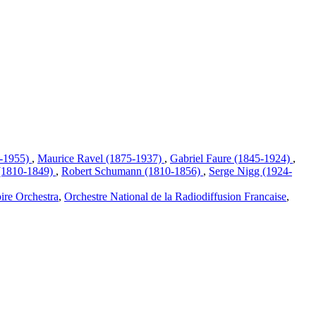
1-1955)
,
Maurice Ravel (1875-1937)
,
Gabriel Faure (1845-1924)
,
 (1810-1849)
,
Robert Schumann (1810-1856)
,
Serge Nigg (1924-
ire Orchestra
,
Orchestre National de la Radiodiffusion Francaise
,