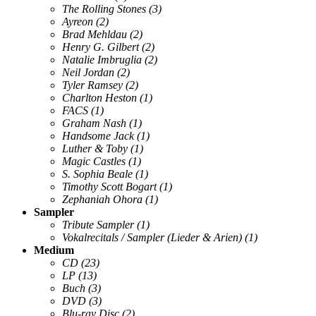
The Rolling Stones
(3)
Ayreon
(2)
Brad Mehldau
(2)
Henry G. Gilbert
(2)
Natalie Imbruglia
(2)
Neil Jordan
(2)
Tyler Ramsey
(2)
Charlton Heston
(1)
FACS
(1)
Graham Nash
(1)
Handsome Jack
(1)
Luther & Toby
(1)
Magic Castles
(1)
S. Sophia Beale
(1)
Timothy Scott Bogart
(1)
Zephaniah Ohora
(1)
Sampler
Tribute Sampler
(1)
Vokalrecitals / Sampler (Lieder & Arien)
(1)
Medium
CD
(23)
LP
(13)
Buch
(3)
DVD
(3)
Blu-ray Disc
(2)