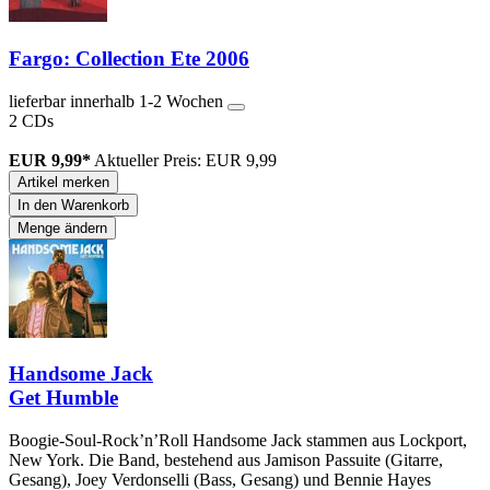
Fargo: Collection Ete 2006
lieferbar innerhalb 1-2 Wochen
2 CDs
EUR 9,99*
Aktueller Preis: EUR 9,99
Artikel merken
In den Warenkorb
Menge ändern
Handsome Jack
Get Humble
Boogie-Soul-Rock’n’Roll Handsome Jack stammen aus Lockport,
New York. Die Band, bestehend aus Jamison Passuite (Gitarre,
Gesang), Joey Verdonselli (Bass, Gesang) und Bennie Hayes