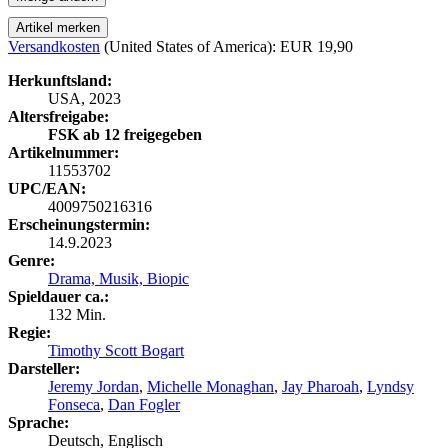
Artikel merken
Versandkosten
(United States of America): EUR 19,90
Herkunftsland:
USA, 2023
Altersfreigabe:
FSK ab 12 freigegeben
Artikelnummer:
11553702
UPC/EAN:
4009750216316
Erscheinungstermin:
14.9.2023
Genre:
Drama,
Musik,
Biopic
Spieldauer ca.:
132 Min.
Regie:
Timothy Scott Bogart
Darsteller:
Jeremy Jordan
,
Michelle Monaghan
,
Jay Pharoah
,
Lyndsy
Fonseca
,
Dan Fogler
Sprache:
Deutsch, Englisch