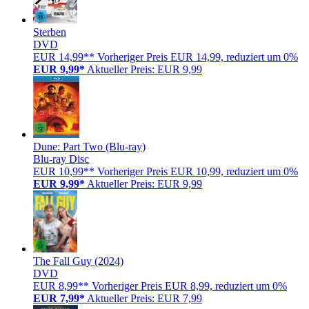
Sterben
DVD
EUR 14,99**
Vorheriger Preis EUR 14,99, reduziert um 0%
EUR 9,99*
Aktueller Preis: EUR 9,99
Dune: Part Two (Blu-ray)
Blu-ray Disc
EUR 10,99**
Vorheriger Preis EUR 10,99, reduziert um 0%
EUR 9,99*
Aktueller Preis: EUR 9,99
The Fall Guy (2024)
DVD
EUR 8,99**
Vorheriger Preis EUR 8,99, reduziert um 0%
EUR 7,99*
Aktueller Preis: EUR 7,99