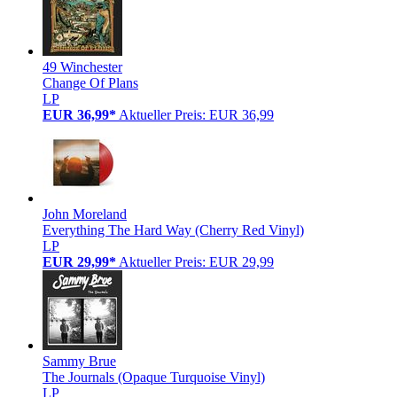
49 Winchester
Change Of Plans
LP
EUR 36,99*
Aktueller Preis: EUR 36,99
John Moreland
Everything The Hard Way (Cherry Red Vinyl)
LP
EUR 29,99*
Aktueller Preis: EUR 29,99
Sammy Brue
The Journals (Opaque Turquoise Vinyl)
LP