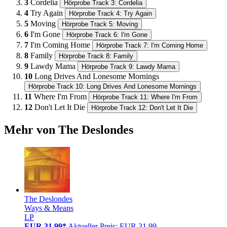
3
Cordelia
Hörprobe Track 3: Cordelia
4
Try Again
Hörprobe Track 4: Try Again
5
Moving
Hörprobe Track 5: Moving
6
I'm Gone
Hörprobe Track 6: I'm Gone
7
I'm Coming Home
Hörprobe Track 7: I'm Coming Home
8
Family
Hörprobe Track 8: Family
9
Lawdy Mama
Hörprobe Track 9: Lawdy Mama
10
Long Drives And Lonesome Mornings
Hörprobe Track 10: Long Drives And Lonesome Mornings
11
Where I'm From
Hörprobe Track 11: Where I'm From
12
Don't Let It Die
Hörprobe Track 12: Don't Let It Die
Mehr von The Deslondes
The Deslondes
Ways & Means
LP
EUR 31,99*
Aktueller Preis: EUR 31,99