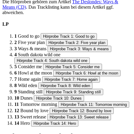
Die Hörproben gehören zum Artikel
The Deslondes: Ways &
Means (CD)
. Das Tracklisting kann bei diesem Artikel ggf.
abweichen.
LP
1
Good to go
Hörprobe Track 1: Good to go
2
Five year plan
Hörprobe Track 2: Five year plan
3
Ways & means
Hörprobe Track 3: Ways & means
4
South dakota wild one
Hörprobe Track 4: South dakota wild one
5
Consider me
Hörprobe Track 5: Consider me
6
Howl at the moon
Hörprobe Track 6: Howl at the moon
7
Home again
Hörprobe Track 7: Home again
8
Wild eden
Hörprobe Track 8: Wild eden
9
Standing still
Hörprobe Track 9: Standing still
10
Dunes
Hörprobe Track 10: Dunes
11
Tomorrow morning
Hörprobe Track 11: Tomorrow morning
12
Bound by love
Hörprobe Track 12: Bound by love
13
Sweet release
Hörprobe Track 13: Sweet release
14
Hero
Hörprobe Track 14: Hero