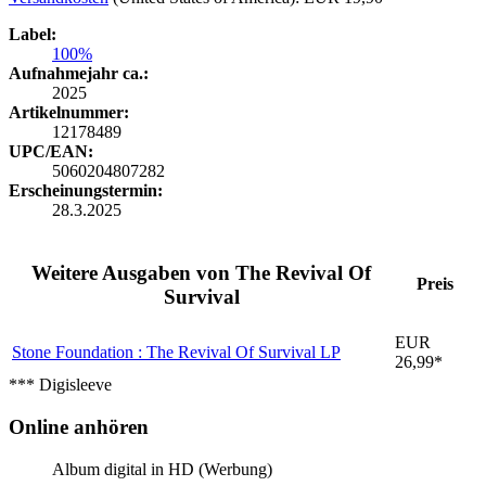
Label:
100%
Aufnahmejahr ca.:
2025
Artikelnummer:
12178489
UPC/EAN:
5060204807282
Erscheinungstermin:
28.3.2025
Weitere Ausgaben von The Revival Of
Preis
Survival
EUR
Stone Foundation : The Revival Of Survival
LP
26,99*
*** Digisleeve
Online anhören
Album digital in HD (Werbung)