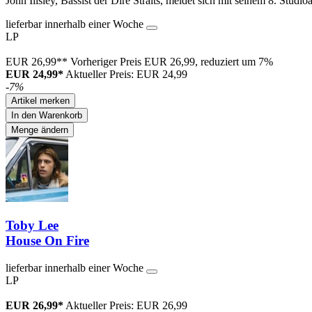
John Illsley, Bassist der Dire Straits, meldet sich mit seinem 8. St
lieferbar innerhalb einer Woche
LP
EUR 26,99**
Vorheriger Preis EUR 26,99, reduziert um 7%
EUR 24,99*
Aktueller Preis: EUR 24,99
-7%
Artikel merken
In den Warenkorb
Menge ändern
Toby Lee
House On Fire
lieferbar innerhalb einer Woche
LP
EUR 26,99*
Aktueller Preis: EUR 26,99