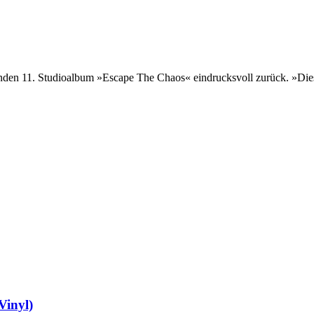
n 11. Studioalbum »Escape The Chaos« eindrucksvoll zurück. »Diese g
Vinyl)