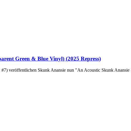
arent Green & Blue Vinyl) (2025 Repress)
K #7) veröffentlichen Skunk Anansie nun "An Acoustic Skunk Anansie