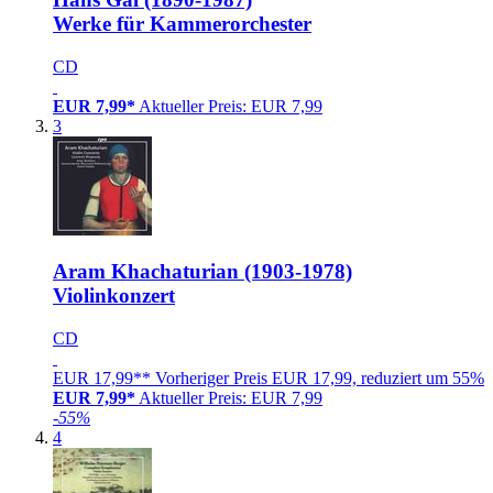
Werke für Kammerorchester
CD
EUR 7,99*
Aktueller Preis: EUR 7,99
3
Aram Khachaturian (1903-1978)
Violinkonzert
CD
EUR 17,99**
Vorheriger Preis EUR 17,99, reduziert um 55%
EUR 7,99*
Aktueller Preis: EUR 7,99
-55%
4