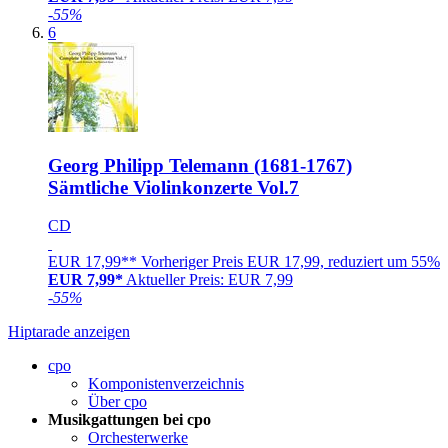
-55%
6
Georg Philipp Telemann (1681-1767)
Sämtliche Violinkonzerte Vol.7
CD
EUR 17,99**
Vorheriger Preis EUR 17,99, reduziert um 55%
EUR 7,99*
Aktueller Preis: EUR 7,99
-55%
Hiptarade anzeigen
cpo
Komponistenverzeichnis
Über cpo
Musikgattungen bei cpo
Orchesterwerke