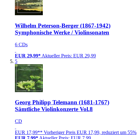
Wilhelm Peterson-Berger (1867-1942)
Symphonische Werke / Violinsonaten
6 CDs
EUR 29,99*
Aktueller Preis: EUR 29,99
5
Georg Philipp Telemann (1681-1767)
Sämtliche Violinkonzerte Vol.8
CD
EUR 17,99**
Vorheriger Preis EUR 17,99, reduziert um 55%
EUR 7,99*
Aktueller Preis: EUR 7,99