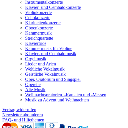
Instrumentalkonzerte
Klavier- und Cembalokonzerte
Violinkonzerte
Cellokonzerte
Klarinettenkonzerte
Oboenkonzerte
Kammermusik
Streichquartette
Klaviertrios
Kammermusik für Violine
Klavier- und Cembalomusik
Orgelmusik
Lieder und Arien
Weltliche Vokalmusik
Geistliche Vokalmusik
Oper, Oratorium und Singspiel
Operette
Alte Musik
Weihnachtsoratorien, -Kantaten und -Messen
Musik zu Advent und Weihnachten
Vertrag widerrufen
Newsletter abonnieren
FAQ- und Hilfethemen