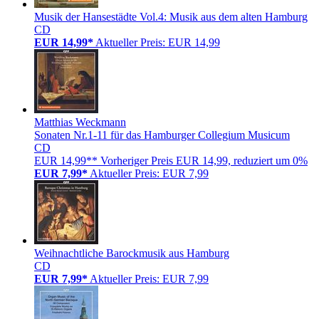
Musik der Hansestädte Vol.4: Musik aus dem alten Hamburg
CD
EUR 14,99*
Aktueller Preis: EUR 14,99
Matthias Weckmann
Sonaten Nr.1-11 für das Hamburger Collegium Musicum
CD
EUR 14,99**
Vorheriger Preis EUR 14,99, reduziert um 0%
EUR 7,99*
Aktueller Preis: EUR 7,99
Weihnachtliche Barockmusik aus Hamburg
CD
EUR 7,99*
Aktueller Preis: EUR 7,99