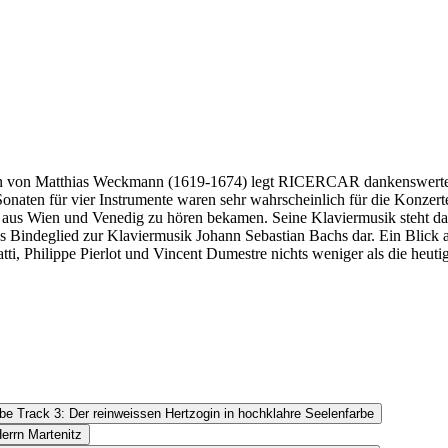
en von Matthias Weckmann (1619-1674) legt RICERCAR dankenswerter W
aten für vier Instrumente waren sehr wahrscheinlich für die Konze
 aus Wien und Venedig zu hören bekamen. Seine Klaviermusik steht dag
es Bindeglied zur Klaviermusik Johann Sebastian Bachs dar. Ein Blick 
tti, Philippe Pierlot und Vincent Dumestre nichts weniger als die heuti
be Track 3: Der reinweissen Hertzogin in hochklahre Seelenfarbe
errn Martenitz