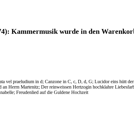
74): Kammermusik
wurde in den Warenkorb
ata vel praeludium in d; Canzone in C, c, D, d, G; Lucidor eins hütt der
d an Herrn Martenitz; Der reinweissen Hertzogin hochklahre Liebesfar
abelle; Freudenlied auf die Guldene Hochzeit