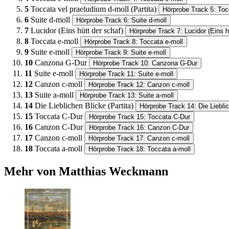
5
Toccata vel praeludium d-moll (Partita)
Hörprobe Track 5: Tocc
6
Suite d-moll
Hörprobe Track 6: Suite d-moll
7
Lucidor (Eins hütt der schaf)
Hörprobe Track 7: Lucidor (Eins h
8
Toccata e-moll
Hörprobe Track 8: Toccata e-moll
9
Suite e-moll
Hörprobe Track 9: Suite e-moll
10
Canzona G-Dur
Hörprobe Track 10: Canzona G-Dur
11
Suite e-moll
Hörprobe Track 11: Suite e-moll
12
Canzon c-moll
Hörprobe Track 12: Canzon c-moll
13
Suite a-moll
Hörprobe Track 13: Suite a-moll
14
Die Lieblichen Blicke (Partita)
Hörprobe Track 14: Die Lieblic
15
Toccata C-Dur
Hörprobe Track 15: Toccata C-Dur
16
Canzon C-Dur
Hörprobe Track 16: Canzon C-Dur
17
Canzon c-moll
Hörprobe Track 17: Canzon c-moll
18
Toccata a-moll
Hörprobe Track 18: Toccata a-moll
Mehr von Matthias Weckmann