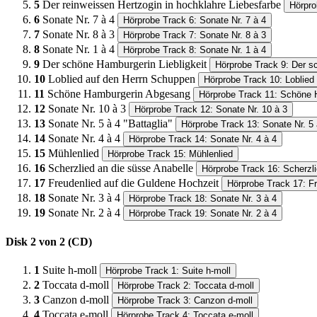
5
Der reinweissen Hertzogin in hochklahre Liebesfarbe
Hörpro
6
Sonate Nr. 7 à 4
Hörprobe Track 6: Sonate Nr. 7 à 4
7
Sonate Nr. 8 à 3
Hörprobe Track 7: Sonate Nr. 8 à 3
8
Sonate Nr. 1 à 4
Hörprobe Track 8: Sonate Nr. 1 à 4
9
Der schöne Hamburgerin Liebligkeit
Hörprobe Track 9: Der s
10
Loblied auf den Herrn Schuppen
Hörprobe Track 10: Loblied
11
Schöne Hamburgerin Abgesang
Hörprobe Track 11: Schöne
12
Sonate Nr. 10 à 3
Hörprobe Track 12: Sonate Nr. 10 à 3
13
Sonate Nr. 5 à 4 "Battaglia"
Hörprobe Track 13: Sonate Nr. 5 
14
Sonate Nr. 4 à 4
Hörprobe Track 14: Sonate Nr. 4 à 4
15
Mühlenlied
Hörprobe Track 15: Mühlenlied
16
Scherzlied an die süsse Anabelle
Hörprobe Track 16: Scherzl
17
Freudenlied auf die Guldene Hochzeit
Hörprobe Track 17: Fr
18
Sonate Nr. 3 à 4
Hörprobe Track 18: Sonate Nr. 3 à 4
19
Sonate Nr. 2 à 4
Hörprobe Track 19: Sonate Nr. 2 à 4
Disk 2 von 2 (CD)
1
Suite h-moll
Hörprobe Track 1: Suite h-moll
2
Toccata d-moll
Hörprobe Track 2: Toccata d-moll
3
Canzon d-moll
Hörprobe Track 3: Canzon d-moll
4
Toccata e-moll
Hörprobe Track 4: Toccata e-moll