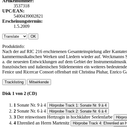
Artikelnummer:
3537318
UPC/EAN:
5400439002821
Erscheinungstermin:
1.5.2009
OK
Produktinfo:
Nach der auf RIC 216 erschienenen Gesamteinspielung aller Kantat
kammermusikalischen Werken und Liedern wieder auf. Weckmanns Son
a. die neuesten Entwicklungen auf dem Gebiet der Instrumentalmusik
französischen und italienischen Stilelementen ein weiteres bedeutend
Fenice und Ricercar Consort offenbart mit Christina Pluhar, Enrico Ga
Tracklisting
Mitwirkende
Disk 1 von 2 (CD)
1
Sonate Nr. 9 à 4
Hörprobe Track 1: Sonate Nr. 9 à 4
2
Sonate Nr. 6 à 4
Hörprobe Track 2: Sonate Nr. 6 à 4
3
Der reinweissen Hertzogin in hochklahre Seelenfarbe
Hörpro
4
Ehrenlied an Herrn Martenitz
Hörprobe Track 4: Ehrenlied an H