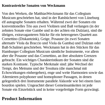
Kontrastreiche Sonaten von Weckmann
Von den Werken, die MatthiasWeckmann für das Collegium
Musicum geschrieben hat, sind in der Ratsbücherei von Lüneburg
elf autographe Sonaten erhalten. Während zwei der Sonaten ein
konventionelles Trio aus zwei Violinen und Baß verlangen (in der
zehnten Sonate eine Gambe und in der achten ein Dulzian), sind die
übrigen, extravaganteren Stücke für ein heterogenes Quartett aus
Cornettino (Diskantzink), Geige, Posaune (in zwei Sonaten
alternativ Viola da Braccio und Viola da Gamba) und Dulzian oder
Baß-Schalmei geschrieben. Weckmann hat in den Stücken für das
Hamburger Collegium Musicum sämtliche Instrumente, vor allem
aber die Posaune und das Cornettino, an ihre absoluten Grenzen
gebracht. Ein wichtiges Charakteristikum der Sonaten sind die
starken Kontraste. Typische Merkmale sind: jähe Wechsel der
Tempi, des Metrums und der Tessitura (die manchmal mit
Echowirkungen einhergehen), enge und weite Harmonien sowie das
Alternieren polyphoner und homophoner Passagen, in denen
gelegentlich drei Instrumente parallele Akkorde wie bei einem faux
bourdon spielen. Ungeachtet dieser Gemeinsamkeiten ist jede
Sonate ein Einzelstück und in keine vorgefertigte Form gezwängt.
Product Information