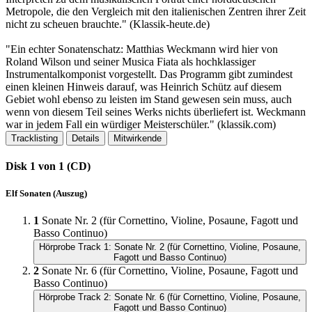
Metropole, die den Vergleich mit den italienischen Zentren ihrer Zeit
nicht zu scheuen brauchte.​" (Klassik-heute.​de)
"Ein echter Sonatenschatz: Matthias Weckmann wird hier von
Roland Wilson und seiner Musica Fiata als hochklassiger
Instrumentalkomponist vorgestellt.​ Das Programm gibt zumindest
einen kleinen Hinweis darauf, was Heinrich Schütz auf diesem
Gebiet wohl ebenso zu leisten im Stand gewesen sein muss, auch
wenn von diesem Teil seines Werks nichts überliefert ist.​ Weckmann
war in jedem Fall ein würdiger Meisterschüler.​" (klassik.​com)
Tracklisting
Details
Mitwirkende
Disk 1 von 1 (CD)
Elf Sonaten (Auszug)
1
Sonate Nr. 2 (für Cornettino, Violine, Posaune, Fagott und
Basso Continuo)
Hörprobe Track 1: Sonate Nr. 2 (für Cornettino, Violine, Posaune,
Fagott und Basso Continuo)
2
Sonate Nr. 6 (für Cornettino, Violine, Posaune, Fagott und
Basso Continuo)
Hörprobe Track 2: Sonate Nr. 6 (für Cornettino, Violine, Posaune,
Fagott und Basso Continuo)