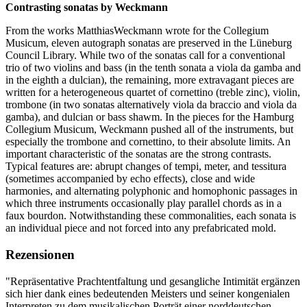
Contrasting sonatas by Weckmann
From the works MatthiasWeckmann wrote for the Collegium
Musicum, eleven autograph sonatas are preserved in the Lüneburg
Council Library. While two of the sonatas call for a conventional
trio of two violins and bass (in the tenth sonata a viola da gamba and
in the eighth a dulcian), the remaining, more extravagant pieces are
written for a heterogeneous quartet of cornettino (treble zinc), violin,
trombone (in two sonatas alternatively viola da braccio and viola da
gamba), and dulcian or bass shawm. In the pieces for the Hamburg
Collegium Musicum, Weckmann pushed all of the instruments, but
especially the trombone and cornettino, to their absolute limits. An
important characteristic of the sonatas are the strong contrasts.
Typical features are: abrupt changes of tempi, meter, and tessitura
(sometimes accompanied by echo effects), close and wide
harmonies, and alternating polyphonic and homophonic passages in
which three instruments occasionally play parallel chords as in a
faux bourdon. Notwithstanding these commonalities, each sonata is
an individual piece and not forced into any prefabricated mold.
Rezensionen
"Repräsentative Prachtentfaltung und gesangliche Intimität ergänzen
sich hier dank eines bedeutenden Meisters und seiner kongenialen
Interpreten zu dem musikalischen Porträt einer norddeutschen