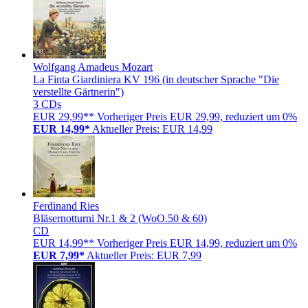
Wolfgang Amadeus Mozart
La Finta Giardiniera KV 196 (in deutscher Sprache "Die
verstellte Gärtnerin")
3 CDs
EUR 29,99**
Vorheriger Preis EUR 29,99, reduziert um 0%
EUR 14,99*
Aktueller Preis: EUR 14,99
Ferdinand Ries
Bläsernotturni Nr.1 & 2 (WoO.50 & 60)
CD
EUR 14,99**
Vorheriger Preis EUR 14,99, reduziert um 0%
EUR 7,99*
Aktueller Preis: EUR 7,99