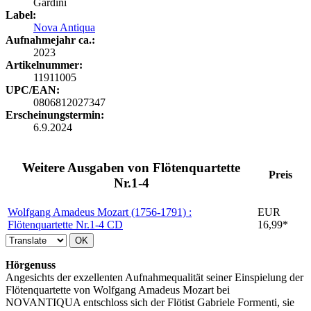
Gardini
Label:
Nova Antiqua
Aufnahmejahr ca.:
2023
Artikelnummer:
11911005
UPC/EAN:
0806812027347
Erscheinungstermin:
6.9.2024
Weitere Ausgaben von Flötenquartette
Preis
Nr.1-4
Wolfgang Amadeus Mozart (1756-1791) :
EUR
Flötenquartette Nr.1-4
CD
16,99*
OK
Hörgenuss
Angesichts der exzellenten Aufnahmequalität seiner Einspielung der
Flötenquartette von Wolfgang Amadeus Mozart bei
NOVANTIQUA entschloss sich der Flötist Gabriele Formenti, sie