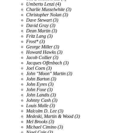
Umberto Lenzi
(4)
Charlie Musselwhite
(3)
Christopher Nolan
(3)
Dave Stewart
(3)
David Gray
(3)
Dean Martin
(3)
Fritz Lang
(3)
Frost*
(3)
George Miller
(3)
Howard Hawks
(3)
Jacob Collier
(3)
Jacques Offenbach
(3)
Joel Coen
(3)
John "Moon" Martin
(3)
John Barton
(3)
John Eyres
(3)
John Foxe
(3)
John Landis
(3)
Johnny Cash
(3)
Louis Malle
(3)
Malcolm D. Lee
(3)
Medeski, Martin & Wood
(3)
Mel Brooks
(3)
Michael Cimino
(3)
Nigel Cole
(3)