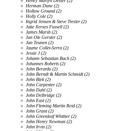
Henry Martyn Dexter
(2)
Herman Dune
(2)
Hollow Ground
(2)
Holly Cole
(2)
Ingrid Jensen & Steve Tresler
(2)
Jake Xerxes Fussell
(2)
James Marsh
(2)
Jan Ole Gerster
(2)
Jan Teunen
(2)
Jaume Collet-Serra
(2)
Jessie J
(2)
Johann Sebastian Bach
(2)
Johannes Roberts
(2)
John Berardo
(2)
John Berndt & Martin Schmidt
(2)
John Blek
(2)
John Carpenter
(2)
John Dahl
(2)
John Delbridge
(2)
John East
(2)
John Fleming Martin Reid
(2)
John Grant
(2)
John Greenleaf Whittier
(2)
John Henry Newman
(2)
John Irvin
(2)