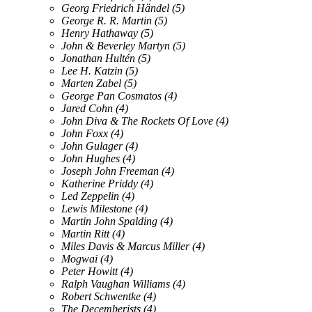
Georg Friedrich Händel
(5)
George R. R. Martin
(5)
Henry Hathaway
(5)
John & Beverley Martyn
(5)
Jonathan Hultén
(5)
Lee H. Katzin
(5)
Marten Zabel
(5)
George Pan Cosmatos
(4)
Jared Cohn
(4)
John Diva & The Rockets Of Love
(4)
John Foxx
(4)
John Gulager
(4)
John Hughes
(4)
Joseph John Freeman
(4)
Katherine Priddy
(4)
Led Zeppelin
(4)
Lewis Milestone
(4)
Martin John Spalding
(4)
Martin Ritt
(4)
Miles Davis & Marcus Miller
(4)
Mogwai
(4)
Peter Howitt
(4)
Ralph Vaughan Williams
(4)
Robert Schwentke
(4)
The Decemberists
(4)