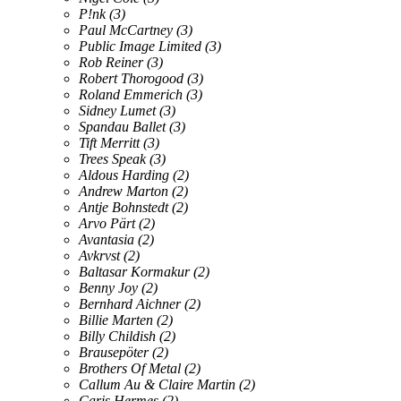
P!nk
(3)
Paul McCartney
(3)
Public Image Limited
(3)
Rob Reiner
(3)
Robert Thorogood
(3)
Roland Emmerich
(3)
Sidney Lumet
(3)
Spandau Ballet
(3)
Tift Merritt
(3)
Trees Speak
(3)
Aldous Harding
(2)
Andrew Marton
(2)
Antje Bohnstedt
(2)
Arvo Pärt
(2)
Avantasia
(2)
Avkrvst
(2)
Baltasar Kormakur
(2)
Benny Joy
(2)
Bernhard Aichner
(2)
Billie Marten
(2)
Billy Childish
(2)
Brausepöter
(2)
Brothers Of Metal
(2)
Callum Au & Claire Martin
(2)
Caris Hermes
(2)