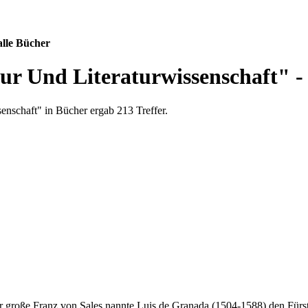
alle Bücher
tur Und Literaturwissenschaft" -
enschaft" in Bücher ergab 213 Treffer.
 große Franz von Sales nannte Luis de Granada (1504-1588) den Fürst d