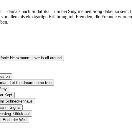
n – damals nach Südafrika – um bei Sing meinen Song dabei zu sein. Di
n vor allem als einzigartige Erfahrung mit Fremden, die Freunde wurd
eben.
fanie Heinzmann: Love is all around
oes on
eman: Let the dream come true
Pray
er Kopf
: Im Schneckenhaus
mann: Signal
erding: Glück auf
s Ende der Welt