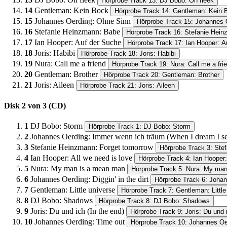
Hörprobe Track 13: DJ Bobo: On fleek
14
Gentleman: Kein Bock
Hörprobe Track 14: Gentleman: Kein 
15
Johannes Oerding: Ohne Sinn
Hörprobe Track 15: Johannes 
16
Stefanie Heinzmann: Babe
Hörprobe Track 16: Stefanie Hei
17
Ian Hooper: Auf der Suche
Hörprobe Track 17: Ian Hooper: A
18
Joris: Habibi
Hörprobe Track 18: Joris: Habibi
19
Nura: Call me a friend
Hörprobe Track 19: Nura: Call me a fri
20
Gentleman: Brother
Hörprobe Track 20: Gentleman: Brother
21
Joris: Aileen
Hörprobe Track 21: Joris: Aileen
Disk 2 von 3 (CD)
1
DJ Bobo: Storm
Hörprobe Track 1: DJ Bobo: Storm
2
Johannes Oerding: Immer wenn ich träum (When I dream I s
3
Stefanie Heinzmann: Forget tomorrow
Hörprobe Track 3: Ste
4
Ian Hooper: All we need is love
Hörprobe Track 4: Ian Hooper:
5
Nura: My man is a mean man
Hörprobe Track 5: Nura: My ma
6
Johannes Oerding: Diggin' in the dirt
Hörprobe Track 6: Johann
7
Gentleman: Little universe
Hörprobe Track 7: Gentleman: Little
8
DJ Bobo: Shadows
Hörprobe Track 8: DJ Bobo: Shadows
9
Joris: Du und ich (In the end)
Hörprobe Track 9: Joris: Du und i
10
Johannes Oerding: Time out
Hörprobe Track 10: Johannes Oe