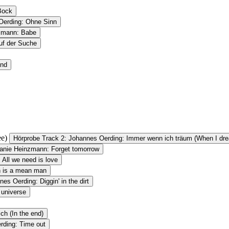
Bock
Oerding: Ohne Sinn
nzmann: Babe
uf der Suche
end
ee)
Hörprobe Track 2: Johannes Oerding: Immer wenn ich träum (When I dre
fanie Heinzmann: Forget tomorrow
 All we need is love
n is a mean man
es Oerding: Diggin' in the dirt
 universe
ch (In the end)
rding: Time out