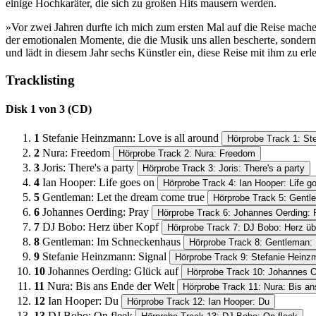
einige Hochkaräter, die sich zu großen Hits mausern werden.
»Vor zwei Jahren durfte ich mich zum ersten Mal auf die Reise mache
der emotionalen Momente, die die Musik uns allen bescherte, sonder
und lädt in diesem Jahr sechs Künstler ein, diese Reise mit ihm zu erl
Tracklisting
Disk 1 von 3 (CD)
1
Stefanie Heinzmann: Love is all around
Hörprobe Track 1: Ste
2
Nura: Freedom
Hörprobe Track 2: Nura: Freedom
3
Joris: There's a party
Hörprobe Track 3: Joris: There's a party
4
Ian Hooper: Life goes on
Hörprobe Track 4: Ian Hooper: Life g
5
Gentleman: Let the dream come true
Hörprobe Track 5: Gentl
6
Johannes Oerding: Pray
Hörprobe Track 6: Johannes Oerding: 
7
DJ Bobo: Herz über Kopf
Hörprobe Track 7: DJ Bobo: Herz üb
8
Gentleman: Im Schneckenhaus
Hörprobe Track 8: Gentleman
9
Stefanie Heinzmann: Signal
Hörprobe Track 9: Stefanie Heinz
10
Johannes Oerding: Glück auf
Hörprobe Track 10: Johannes O
11
Nura: Bis ans Ende der Welt
Hörprobe Track 11: Nura: Bis an
12
Ian Hooper: Du
Hörprobe Track 12: Ian Hooper: Du
13
DJ Bobo: On fleek