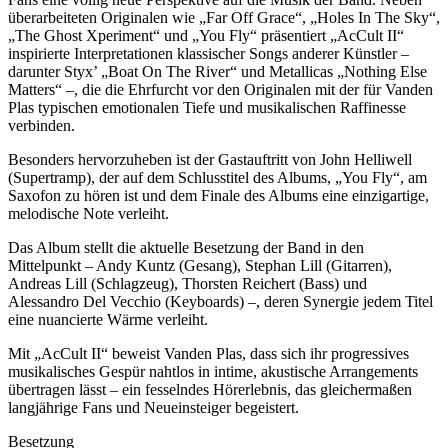
überarbeiteten Originalen wie „Far Off Grace“, „Holes In The Sky“,
„The Ghost Xperiment“ und „You Fly“ präsentiert „AcCult II“
inspirierte Interpretationen klassischer Songs anderer Künstler –
darunter Styx’ „Boat On The River“ und Metallicas „Nothing Else
Matters“ –, die die Ehrfurcht vor den Originalen mit der für Vanden
Plas typischen emotionalen Tiefe und musikalischen Raffinesse
verbinden.
Besonders hervorzuheben ist der Gastauftritt von John Helliwell
(Supertramp), der auf dem Schlusstitel des Albums, „You Fly“, am
Saxofon zu hören ist und dem Finale des Albums eine einzigartige,
melodische Note verleiht.
Das Album stellt die aktuelle Besetzung der Band in den
Mittelpunkt – Andy Kuntz (Gesang), Stephan Lill (Gitarren),
Andreas Lill (Schlagzeug), Thorsten Reichert (Bass) und
Alessandro Del Vecchio (Keyboards) –, deren Synergie jedem Titel
eine nuancierte Wärme verleiht.
Mit „AcCult II“ beweist Vanden Plas, dass sich ihr progressives
musikalisches Gespür nahtlos in intime, akustische Arrangements
übertragen lässt – ein fesselndes Hörerlebnis, das gleichermaßen
langjährige Fans und Neueinsteiger begeistert.
Besetzung