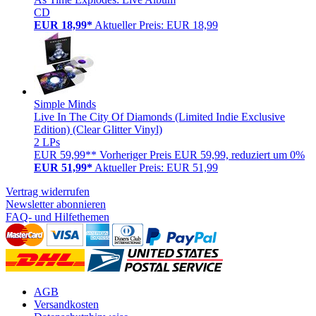
CD
EUR 18,99*
Aktueller Preis: EUR 18,99
Simple Minds
Live In The City Of Diamonds (Limited Indie Exclusive
Edition) (Clear Glitter Vinyl)
2 LPs
EUR 59,99**
Vorheriger Preis EUR 59,99, reduziert um 0%
EUR 51,99*
Aktueller Preis: EUR 51,99
Vertrag widerrufen
Newsletter abonnieren
FAQ- und Hilfethemen
AGB
Versandkosten