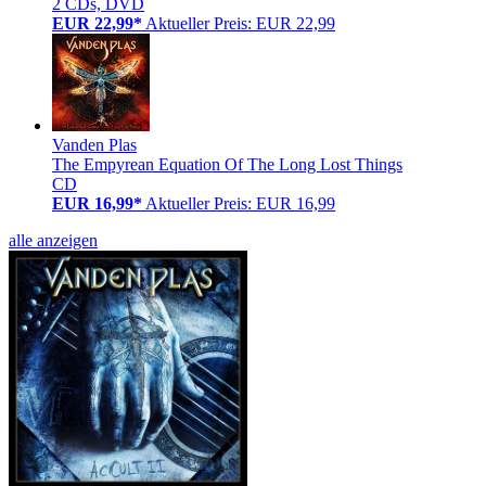
2 CDs, DVD
EUR 22,99*
Aktueller Preis: EUR 22,99
Vanden Plas
The Empyrean Equation Of The Long Lost Things
CD
EUR 16,99*
Aktueller Preis: EUR 16,99
alle anzeigen