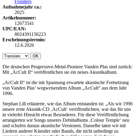
Frontiers
Aufnahmejahr ca.:
2025
Artikelnummer:
12673541
UPC/EAN:
8024391156223
Erscheinungstermin:
12.6.2026
OK
Die deutschen Progressive-Metal-Pioniere Vanden Plas sind zurück:
Mit „AcCult II“ veröffentlichen sie ein neues Akustikalbum.
„AcCult II“ ist die mit Spannung erwartete akustische Fortsetzung
von Vanden Plas’ wegweisendem Album „AcCult“ aus dem Jahr
1996.
Stephan Lill erläuterte, wie das Album entstanden ist: „Als wir 1996
unsere erste Akustik-CD ‚AcCult‘ veröffentlichten, war das für uns
in vielerlei Hinsicht etwas Besonderes. Für diese Veröffentlichung
arrangierten wir Songs unseres Debütalbums ‚Colour Temple‘ neu
und schufen daraus akustische Versionen. Dasselbe taten wir mit
Liedern anderer Künstler oder Bands, die nicht unbedingt zu