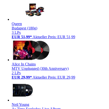
Queen
Budapest (180g)
3 LPs
EUR 51,99*
Aktueller Preis: EUR 51,99
Alice In Chains
MTV Unplugged (30th Anniversary)
2 LPs
EUR 29,99*
Aktueller Preis: EUR 29,99
Neil Young
As Time Explodes: Live Album