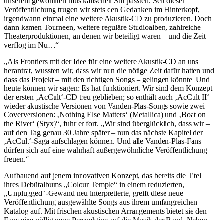
unserem gewohnten musikalischen Stil passten. Seit dieser
Veröffentlichung trugen wir stets den Gedanken im Hinterkopf,
irgendwann einmal eine weitere Akustik-CD zu produzieren. Doch
dann kamen Tourneen, weitere reguläre Studioalben, zahlreiche
Theaterproduktionen, an denen wir beteiligt waren – und die Zeit
verflog im Nu…“
„Als Frontiers mit der Idee für eine weitere Akustik-CD an uns
herantrat, wussten wir, dass wir nun die nötige Zeit dafür hatten und
dass das Projekt – mit den richtigen Songs – gelingen könnte. Und
heute können wir sagen: Es hat funktioniert. Wir sind dem Konzept
der ersten ‚AcCult‘-CD treu geblieben; so enthält auch ‚AcCult II‘
wieder akustische Versionen von Vanden-Plas-Songs sowie zwei
Coverversionen: ‚Nothing Else Matters‘ (Metallica) und ‚Boat on
the River‘ (Styx)“, fuhr er fort. „Wir sind überglücklich, dass wir –
auf den Tag genau 30 Jahre später – nun das nächste Kapitel der
‚AcCult‘-Saga aufschlagen können. Und alle Vanden-Plas-Fans
dürfen sich auf eine wahrhaft außergewöhnliche Veröffentlichung
freuen.“
Aufbauend auf jenem innovativen Konzept, das bereits die Titel
ihres Debütalbums „Colour Temple“ in einem reduzierten,
„Unplugged“-Gewand neu interpretierte, greift diese neue
Veröffentlichung ausgewählte Songs aus ihrem umfangreichen
Katalog auf. Mit frischen akustischen Arrangements bietet sie den
Fans eine völlig neue Perspektive auf die Musik der Band. Neben