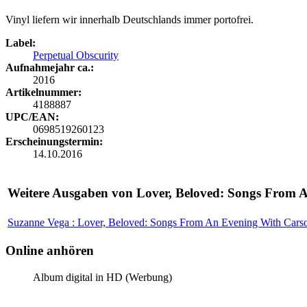
Vinyl liefern wir innerhalb Deutschlands immer portofrei.
Label:
Perpetual Obscurity
Aufnahmejahr ca.:
2016
Artikelnummer:
4188887
UPC/EAN:
0698519260123
Erscheinungstermin:
14.10.2016
Weitere Ausgaben von Lover, Beloved: Songs From 
Suzanne Vega : Lover, Beloved: Songs From An Evening With Cars
Online anhören
Album digital in HD (Werbung)