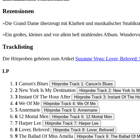
Rezensionen
»Die Grand Dame überzeugt mit Klarheit und musikalischer Strahlkraft
»Ein großes, kleines und vor allem hell strahlendes Album.​ Wunderv
Tracklisting
Die Hörproben gehören zum Artikel
Suzanne Vega: Lover, Beloved:
LP
1
Carson's Blues
Hörprobe Track 1: Carson's Blues
2
New York Is My Destination
Hörprobe Track 2: New York Is M
3
Instant Of The Hour After
Hörprobe Track 3: Instant Of The Ho
4
We Of Me
Hörprobe Track 4: We Of Me
5
Annemarie
Hörprobe Track 5: Annemarie
6
12 Mortal Men
Hörprobe Track 6: 12 Mortal Men
7
Harper Lee
Hörprobe Track 7: Harper Lee
8
Lover, Beloved
Hörprobe Track 8: Lover, Beloved
9
The Ballad Of Miss Amelia
Hörprobe Track 9: The Ballad Of 