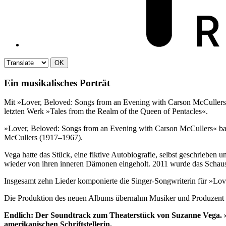
OK
Ein musikalisches Porträt
Mit »Lover, Beloved: Songs from an Evening with Carson McCullers« 
letzten Werk »Tales from the Realm of the Queen of Pentacles«.
»Lover, Beloved: Songs from an Evening with Carson McCullers« bas
McCullers (1917–1967).
Vega hatte das Stück, eine fiktive Autobiografie, selbst geschrieben 
wieder von ihren inneren Dämonen eingeholt. 2011 wurde das Schaus
Insgesamt zehn Lieder komponierte die Singer-Songwriterin für »Lo
Die Produktion des neuen Albums übernahm Musiker und Produzent Ge
Endlich: Der Soundtrack zum Theaterstück von Suzanne Vega. »
amerikanischen Schriftstellerin.