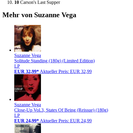
10
Carson's Last Supper
Mehr von Suzanne Vega
Suzanne Vega
Solitude Standing (180g) (Limited Edition)
LP
EUR 32,99*
Aktueller Preis: EUR 32,99
Suzanne Vega
Close-Up Vol.3, States Of Being (Reissue) (180g)
LP
EUR 24,99*
Aktueller Preis: EUR 24,99