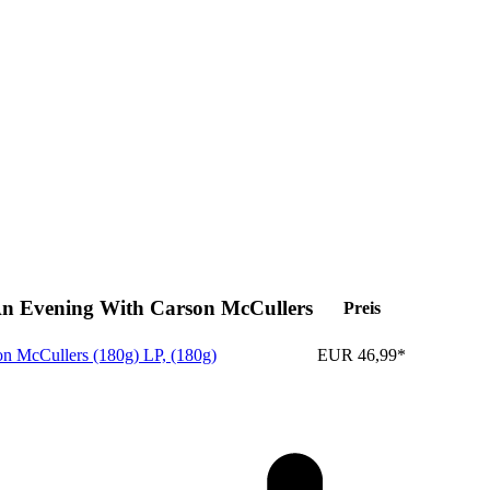
An Evening With Carson McCullers
Preis
on McCullers (180g)
LP, (180g)
EUR 46,99*