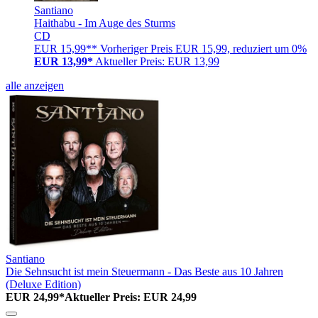
Santiano
Haithabu - Im Auge des Sturms
CD
EUR 15,99**
Vorheriger Preis EUR 15,99, reduziert um 0%
EUR 13,99*
Aktueller Preis: EUR 13,99
alle anzeigen
Santiano
Die Sehnsucht ist mein Steuermann - Das Beste aus 10 Jahren
(Deluxe Edition)
EUR 24,99*
Aktueller Preis: EUR 24,99