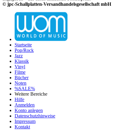
© jpc-Schallplatten-Versandhandelsgesellschaft mbH
Startseite
Pop/Rock
Jazz
Klassik
Vinyl
Filme
Bücher
Noten
%SALE%
Weitere Bereiche
Hilfe
Anmelden
Konto anlegen
Datenschutzhinweise
Impressum
Kontakt