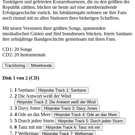
Tonträgern und gefeierten Konzerttourneen, die zu den größten der
Republik zählten, blicken sie heute auf eine atemberaubende
Erfolgsgeschichte zurück. Im Jubiläumsjahr nehmen sie ihre Fans
noch einmal mit zu allen Stationen ihres bisherigen Schaffens.
Mit neuen Versionen ihrer größten Songs, spannenden
musikalischen Gästen und fünf brandneuen Stücken, feiern Santiano
ihre zehnjährige Bandgeschichte gemeinsam mit ihren Fans.
CD1: 20 Songs
CD2: 20 Instrumentals
Tracklisting
Mitwirkende
Disk 1 von 2 (CD)
1
Santiano
Hörprobe Track 1: Santiano
2
Die Antwort weiß der Wind
Hörprobe Track 2: Die Antwort weiß der Wind
3
Davy Jones
Hörprobe Track 3: Davy Jones
4
Ode an das Meer
Hörprobe Track 4: Ode an das Meer
5
Durch jeden Sturm
Hörprobe Track 5: Durch jeden Sturm
6
Tanz mit mir
Hörprobe Track 6: Tanz mit mir
7
Wellerman
Hörprobe Track 7: Wellerman