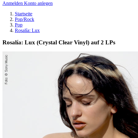
Anmelden
Konto anlegen
Startseite
Pop/Rock
Pop
Rosalía: Lux
Rosalía: Lux (Crystal Clear Vinyl) auf 2 LPs