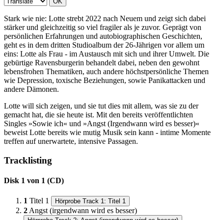
OK
Stark wie nie: Lotte strebt 2022 nach Neuem und zeigt sich dabei
stärker und gleichzeitig so viel fragiler als je zuvor. Geprägt von
persönlichen Erfahrungen und autobiographischen Geschichten,
geht es in dem dritten Studioalbum der 26-Jährigen vor allem um
eins: Lotte als Frau - im Austausch mit sich und ihrer Umwelt. Die
gebürtige Ravensburgerin behandelt dabei, neben den gewohnt
lebensfrohen Thematiken, auch andere höchstpersönliche Themen
wie Depression, toxische Beziehungen, sowie Panikattacken und
andere Dämonen.
Lotte will sich zeigen, und sie tut dies mit allem, was sie zu der
gemacht hat, die sie heute ist. Mit den bereits veröffentlichten
Singles »Sowie ich« und »Angst (Irgendwann wird es besser)«
beweist Lotte bereits wie mutig Musik sein kann - intime Momente
treffen auf unerwartete, intensive Passagen.
Tracklisting
Disk 1 von 1 (CD)
1
Titel 1
Hörprobe Track 1: Titel 1
2
Angst (irgendwann wird es besser)