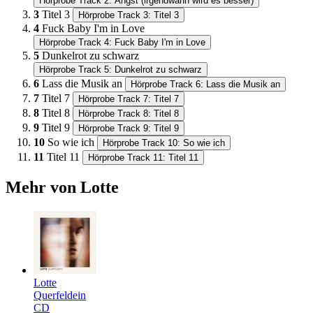
Hörprobe Track 2: Angst (irgendwann wird es besser)
3
Titel 3
Hörprobe Track 3: Titel 3
4
Fuck Baby I'm in Love
Hörprobe Track 4: Fuck Baby I'm in Love
5
Dunkelrot zu schwarz
Hörprobe Track 5: Dunkelrot zu schwarz
6
Lass die Musik an
Hörprobe Track 6: Lass die Musik an
7
Titel 7
Hörprobe Track 7: Titel 7
8
Titel 8
Hörprobe Track 8: Titel 8
9
Titel 9
Hörprobe Track 9: Titel 9
10
So wie ich
Hörprobe Track 10: So wie ich
11
Titel 11
Hörprobe Track 11: Titel 11
Mehr von Lotte
Lotte
Querfeldein
CD