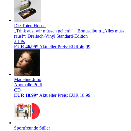
Die Toten Hosen
„Trink aus, wir müssen gehen!“ + Bonusalbum „Alles muss
raus!“: Dreifach-Vinyl Standard-Edition
3 LPs
EUR 46,99*
Aktueller Preis: EUR 46,99
Madeline Juno
Anomalie Pt. II
CD
EUR 18,99*
Aktueller Preis: EUR 18,99
Sportfreunde Stiller