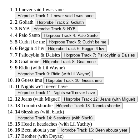
1
I never said I was sane
Hörprobe Track 1: I never said I was sane
2
Goliath
Hörprobe Track 2: Goliath
3
NYB
Hörprobe Track 3: NYB
4
Palo Santo
Hörprobe Track 4: Palo Santo
5
Cudn't be me
Hörprobe Track 5: Cudn't be me
6
Beggin 4 luv
Hörprobe Track 6: Beggin 4 luv
7
Psilocybin & Daisies
Hörprobe Track 7: Psilocybin & Daisies
8
Goat none
Hörprobe Track 8: Goat none
9
Ridin (with Lil Wayne)
Hörprobe Track 9: Ridin (with Lil Wayne)
10
Guess imu
Hörprobe Track 10: Guess imu
11
Nights we'll never have
Hörprobe Track 11: Nights we'll never have
12
Jeans (with Miguel)
Hörprobe Track 12: Jeans (with Miguel)
13
Toronto shordie
Hörprobe Track 13: Toronto shordie
14
6lessings (with 6lack)
Hörprobe Track 14: 6lessings (with 6lack)
15
Head n headaches (with Lil Yachty)
16
Been abouta year
Hörprobe Track 16: Been abouta year
17
Brother (with Deyaz)