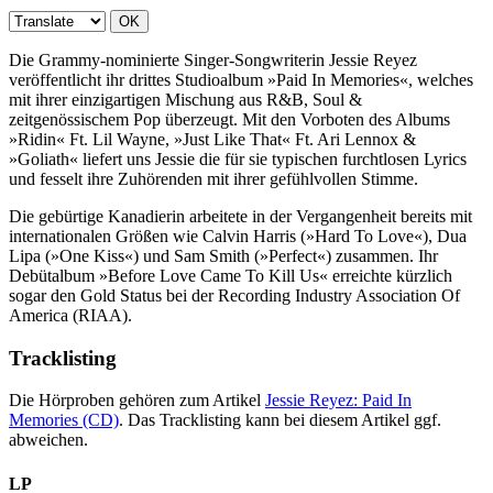
OK
Die Grammy-nominierte Singer-Songwriterin Jessie Reyez
veröffentlicht ihr drittes Studioalbum »Paid In Memories«, welches
mit ihrer einzigartigen Mischung aus R&B, Soul &
zeitgenössischem Pop überzeugt. Mit den Vorboten des Albums
»Ridin« Ft. Lil Wayne, »Just Like That« Ft. Ari Lennox &
»Goliath« liefert uns Jessie die für sie typischen furchtlosen Lyrics
und fesselt ihre Zuhörenden mit ihrer gefühlvollen Stimme.
Die gebürtige Kanadierin arbeitete in der Vergangenheit bereits mit
internationalen Größen wie Calvin Harris (»Hard To Love«), Dua
Lipa (»One Kiss«) und Sam Smith (»Perfect«) zusammen. Ihr
Debütalbum »Before Love Came To Kill Us« erreichte kürzlich
sogar den Gold Status bei der Recording Industry Association Of
America (RIAA).
Tracklisting
Die Hörproben gehören zum Artikel
Jessie Reyez: Paid In
Memories (CD)
. Das Tracklisting kann bei diesem Artikel ggf.
abweichen.
LP