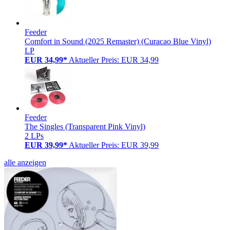
Feeder
Comfort in Sound (2025 Remaster) (Curacao Blue Vinyl)
LP
EUR 34,99*
Aktueller Preis: EUR 34,99
Feeder
The Singles (Transparent Pink Vinyl)
2 LPs
EUR 39,99*
Aktueller Preis: EUR 39,99
alle anzeigen