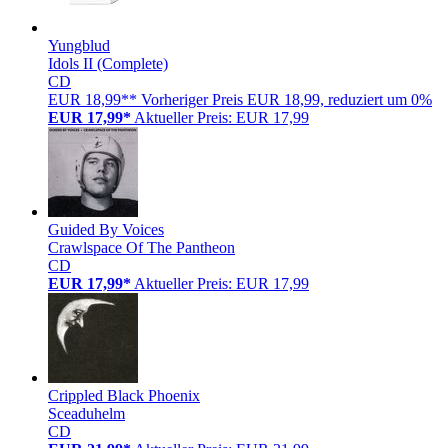
Yungblud
Idols II (Complete)
CD
EUR 18,99**
Vorheriger Preis EUR 18,99, reduziert um 0%
EUR 17,99*
Aktueller Preis: EUR 17,99
Guided By Voices
Crawlspace Of The Pantheon
CD
EUR 17,99*
Aktueller Preis: EUR 17,99
Crippled Black Phoenix
Sceaduhelm
CD