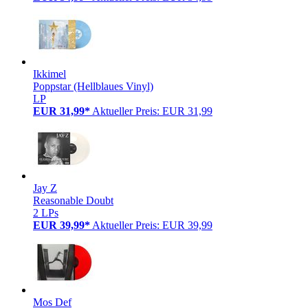
Ikkimel
Poppstar (Hellblaues Vinyl)
LP
EUR 31,99*
Aktueller Preis: EUR 31,99
Jay Z
Reasonable Doubt
2 LPs
EUR 39,99*
Aktueller Preis: EUR 39,99
Mos Def