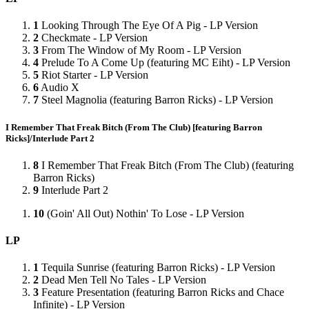
1
Looking Through The Eye Of A Pig - LP Version
2
Checkmate - LP Version
3
From The Window of My Room - LP Version
4
Prelude To A Come Up (featuring MC Eiht) - LP Version
5
Riot Starter - LP Version
6
Audio X
7
Steel Magnolia (featuring Barron Ricks) - LP Version
I Remember That Freak Bitch (From The Club) [featuring Barron
Ricks]/Interlude Part 2
8
I Remember That Freak Bitch (From The Club) (featuring
Barron Ricks)
9
Interlude Part 2
10
(Goin' All Out) Nothin' To Lose - LP Version
LP
1
Tequila Sunrise (featuring Barron Ricks) - LP Version
2
Dead Men Tell No Tales - LP Version
3
Feature Presentation (featuring Barron Ricks and Chace
Infinite) - LP Version