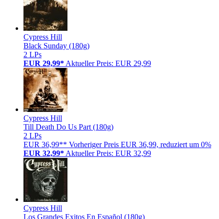
Cypress Hill
Black Sunday (180g)
2 LPs
EUR 29,99*
Aktueller Preis: EUR 29,99
Cypress Hill
Till Death Do Us Part (180g)
2 LPs
EUR 36,99**
Vorheriger Preis EUR 36,99, reduziert um 0%
EUR 32,99*
Aktueller Preis: EUR 32,99
Cypress Hill
Los Grandes Exitos En Español (180g)