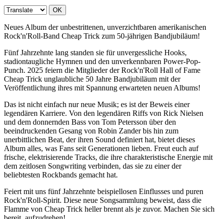
OK
Neues Album der unbestrittenen, unverzichtbaren amerikanischen
Rock'n'Roll-Band Cheap Trick zum 50-jährigen Bandjubiläum!
Fünf Jahrzehnte lang standen sie für unvergessliche Hooks,
stadiontaugliche Hymnen und den unverkennbaren Power-Pop-
Punch. 2025 feiern die Mitglieder der Rock'n'Roll Hall of Fame
Cheap Trick unglaubliche 50 Jahre Bandjubiläum mit der
Veröffentlichung ihres mit Spannung erwarteten neuen Albums!
Das ist nicht einfach nur neue Musik; es ist der Beweis einer
legendären Karriere. Von den legendären Riffs von Rick Nielsen
und dem donnernden Bass von Tom Petersson über den
beeindruckenden Gesang von Robin Zander bis hin zum
unerbittlichen Beat, der ihren Sound definiert hat, bietet dieses
Album alles, was Fans seit Generationen lieben. Freut euch auf
frische, elektrisierende Tracks, die ihre charakteristische Energie mit
dem zeitlosen Songwriting verbinden, das sie zu einer der
beliebtesten Rockbands gemacht hat.
Feiert mit uns fünf Jahrzehnte beispiellosen Einflusses und puren
Rock'n'Roll-Spirit. Diese neue Songsammlung beweist, dass die
Flamme von Cheap Trick heller brennt als je zuvor. Machen Sie sich
bereit, aufzudrehen!