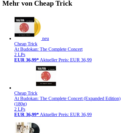
Mehr von Cheap Trick
neu
Cheap Trick
At Budokan: The Complete Concert
2 LPs
EUR 36,99*
Aktueller Preis: EUR 36,99
Cheap Trick
At Budokan: The Complete Concert (Expanded Edition)
(180g)
2 LPs
EUR 36,99*
Aktueller Preis: EUR 36,99