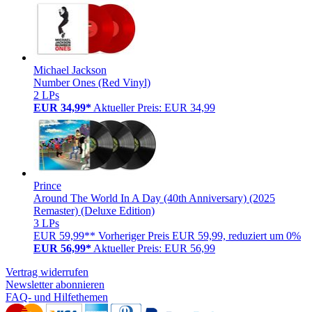
Michael Jackson
Number Ones (Red Vinyl)
2 LPs
EUR 34,99*
Aktueller Preis: EUR 34,99
Prince
Around The World In A Day (40th Anniversary) (2025
Remaster) (Deluxe Edition)
3 LPs
EUR 59,99**
Vorheriger Preis EUR 59,99, reduziert um 0%
EUR 56,99*
Aktueller Preis: EUR 56,99
Vertrag widerrufen
Newsletter abonnieren
FAQ- und Hilfethemen