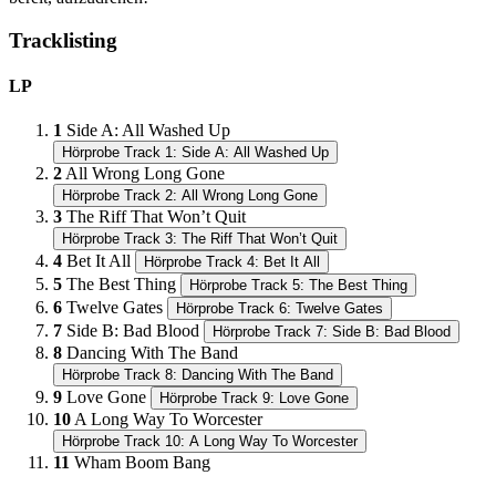
Tracklisting
LP
1
Side A: All Washed Up
Hörprobe Track 1: Side A: All Washed Up
2
All Wrong Long Gone
Hörprobe Track 2: All Wrong Long Gone
3
The Riff That Won’t Quit
Hörprobe Track 3: The Riff That Won’t Quit
4
Bet It All
Hörprobe Track 4: Bet It All
5
The Best Thing
Hörprobe Track 5: The Best Thing
6
Twelve Gates
Hörprobe Track 6: Twelve Gates
7
Side B: Bad Blood
Hörprobe Track 7: Side B: Bad Blood
8
Dancing With The Band
Hörprobe Track 8: Dancing With The Band
9
Love Gone
Hörprobe Track 9: Love Gone
10
A Long Way To Worcester
Hörprobe Track 10: A Long Way To Worcester
11
Wham Boom Bang