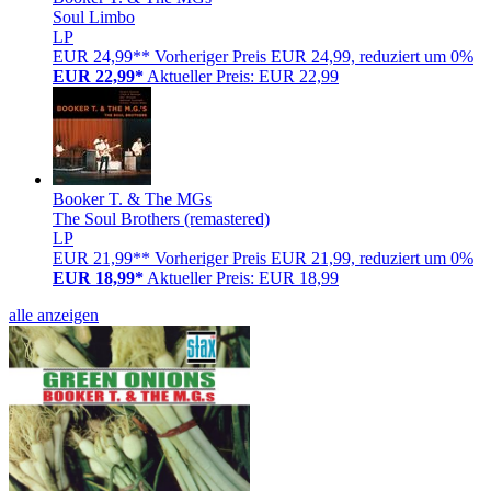
Soul Limbo
LP
EUR 24,99**
Vorheriger Preis EUR 24,99, reduziert um 0%
EUR 22,99*
Aktueller Preis: EUR 22,99
Booker T. & The MGs
The Soul Brothers (remastered)
LP
EUR 21,99**
Vorheriger Preis EUR 21,99, reduziert um 0%
EUR 18,99*
Aktueller Preis: EUR 18,99
alle anzeigen