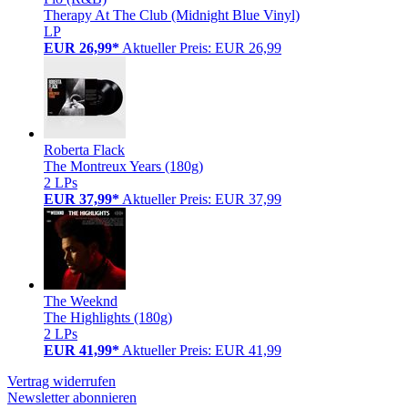
Therapy At The Club (Midnight Blue Vinyl)
LP
EUR 26,99*
Aktueller Preis: EUR 26,99
Roberta Flack
The Montreux Years (180g)
2 LPs
EUR 37,99*
Aktueller Preis: EUR 37,99
The Weeknd
The Highlights (180g)
2 LPs
EUR 41,99*
Aktueller Preis: EUR 41,99
Vertrag widerrufen
Newsletter abonnieren