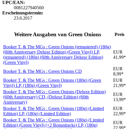
UPC/EAN:
0081227940560
Erscheinungstermin:
23.6.2017
Weitere Ausgaben von Green Onions
Preis
Booker T. & The MGs : Green Onions (remastered) (180g)
(60th Anniversary Deluxe Edition) (Green Vinyl)
LP,
EUR
(remastered) (180g) (60th Anniversary Deluxe Edition)
41,99*
(Green Vinyl)
EUR
Booker T. & The MGs : Green Onions
CD
8,99*
Booker T. & The MGs : Green Onions (180g) (Green
EUR
Vinyl)
LP, (180g) (Green Vinyl)
21,99*
Booker T. & The MGs : Green Onions (Deluxe Edition)
EUR
(60th Anniversary)
CD, (Deluxe Edition) (60th
13,99*
Anniversary)
Booker T. & The MGs : Green Onions (180g) (Limited
EUR
Edition)
LP, (180g) (Limited Edition)
22,99*
Booker T. & The MGs : Green Onions (180g) (Limited
EUR
Edition) (Green Vinyl) (+2 Bonustracks)
LP, (180g)
22,99*