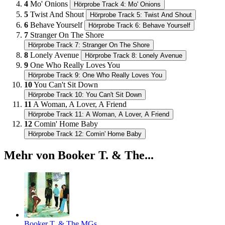
4
Mo' Onions
Hörprobe Track 4: Mo' Onions
5
Twist And Shout
Hörprobe Track 5: Twist And Shout
6
Behave Yourself
Hörprobe Track 6: Behave Yourself
7
Stranger On The Shore
Hörprobe Track 7: Stranger On The Shore
8
Lonely Avenue
Hörprobe Track 8: Lonely Avenue
9
One Who Really Loves You
Hörprobe Track 9: One Who Really Loves You
10
You Can't Sit Down
Hörprobe Track 10: You Can't Sit Down
11
A Woman, A Lover, A Friend
Hörprobe Track 11: A Woman, A Lover, A Friend
12
Comin' Home Baby
Hörprobe Track 12: Comin' Home Baby
Mehr von Booker T. & The...
Booker T. & The MGs