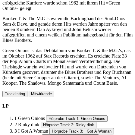
erfolgreiche Karriere wurde schon 1962 mit ihrem Hit »Green
Onions« gelegt.
Booker T. & The M.G.'s waren die Backingband des Soul-Duos
Sam & Dave, und gerade deren Hits werden Jahre später von den
beiden Komikern Dan Aykroyd und John Belushi wieder
aufgegriffen und einem weißen Publikum nahegebracht für den Film
Blues Brothers.
Green Onions ist das Debütalbum von Booker T. & the M.G.'s, das
im Oktober 1962 auf Stax Records erschien. Es erreichte Platz 33
der Pop-Album-Charts im Monat seiner Veröffentlichung. Die
Titelsingle war ein weltweiter Hit und wurde von Dutzenden von
Künstlern gecovert, darunter die Blues Brothers und Roy Buchanan
(beide mit Steve Cropper an der Gitarre), sowie The Ventures, Al
Kooper, The Shadows, Mongo Santamaría und Count Basie.
Tracklisting
Mitwirkende
LP
1
Green Onions
Hörprobe Track 1: Green Onions
2
Rinky dink
Hörprobe Track 2: Rinky dink
3
I Got A Woman
Hörprobe Track 3: I Got A Woman