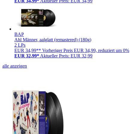
EUR 34,99*
Aktueller Preis: EUR 34,99
BAP
Ahl Männer, aalglatt (remastered) (180g)
2 LPs
EUR 34,99**
Vorheriger Preis EUR 34,99, reduziert um 0%
EUR 32,99*
Aktueller Preis: EUR 32,99
alle anzeigen