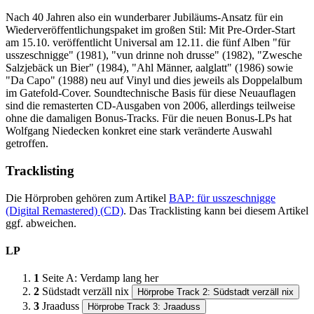
Nach 40 Jahren also ein wunderbarer Jubiläums-Ansatz für ein
Wiederveröffentlichungspaket im großen Stil: Mit Pre-Order-Start
am 15.10. veröffentlicht Universal am 12.11. die fünf Alben "für
usszeschnigge" (1981), "vun drinne noh drusse" (1982), "Zwesche
Salzjebäck un Bier" (1984), "Ahl Männer, aalglatt" (1986) sowie
"Da Capo" (1988) neu auf Vinyl und dies jeweils als Doppelalbum
im Gatefold-Cover. Soundtechnische Basis für diese Neuauflagen
sind die remasterten CD-Ausgaben von 2006, allerdings teilweise
ohne die damaligen Bonus-Tracks. Für die neuen Bonus-LPs hat
Wolfgang Niedecken konkret eine stark veränderte Auswahl
getroffen.
Tracklisting
Die Hörproben gehören zum Artikel
BAP: für usszeschnigge
(Digital Remastered) (CD)
. Das Tracklisting kann bei diesem Artikel
ggf. abweichen.
LP
1
Seite A: Verdamp lang her
2
Südstadt verzäll nix
Hörprobe Track 2: Südstadt verzäll nix
3
Jraaduss
Hörprobe Track 3: Jraaduss