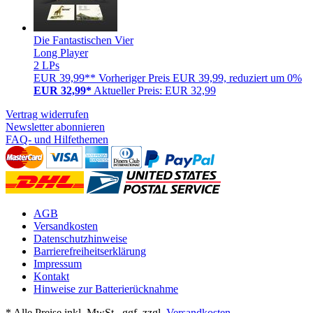
Die Fantastischen Vier
Long Player
2 LPs
EUR 39,99**
Vorheriger Preis EUR 39,99, reduziert um 0%
EUR 32,99*
Aktueller Preis: EUR 32,99
Vertrag widerrufen
Newsletter abonnieren
FAQ- und Hilfethemen
AGB
Versandkosten
Datenschutzhinweise
Barrierefreiheitserklärung
Impressum
Kontakt
Hinweise zur Batterierücknahme
* Alle Preise inkl. MwSt., ggf. zzgl.
Versandkosten