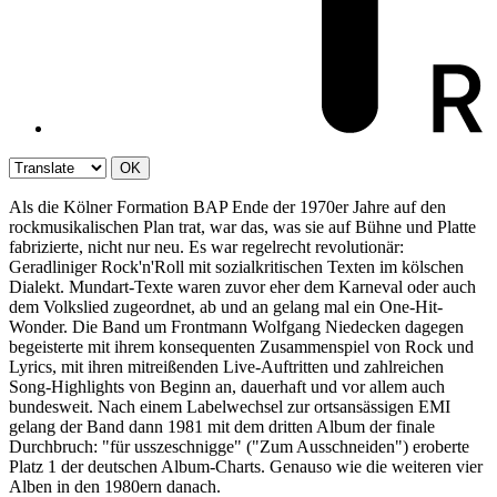
OK
Als die Kölner Formation BAP Ende der 1970er Jahre auf den
rockmusikalischen Plan trat, war das, was sie auf Bühne und Platte
fabrizierte, nicht nur neu. Es war regelrecht revolutionär:
Geradliniger Rock'n'Roll mit sozialkritischen Texten im kölschen
Dialekt. Mundart-Texte waren zuvor eher dem Karneval oder auch
dem Volkslied zugeordnet, ab und an gelang mal ein One-Hit-
Wonder. Die Band um Frontmann Wolfgang Niedecken dagegen
begeisterte mit ihrem konsequenten Zusammenspiel von Rock und
Lyrics, mit ihren mitreißenden Live-Auftritten und zahlreichen
Song-Highlights von Beginn an, dauerhaft und vor allem auch
bundesweit. Nach einem Labelwechsel zur ortsansässigen EMI
gelang der Band dann 1981 mit dem dritten Album der finale
Durchbruch: "für usszeschnigge" ("Zum Ausschneiden") eroberte
Platz 1 der deutschen Album-Charts. Genauso wie die weiteren vier
Alben in den 1980ern danach.