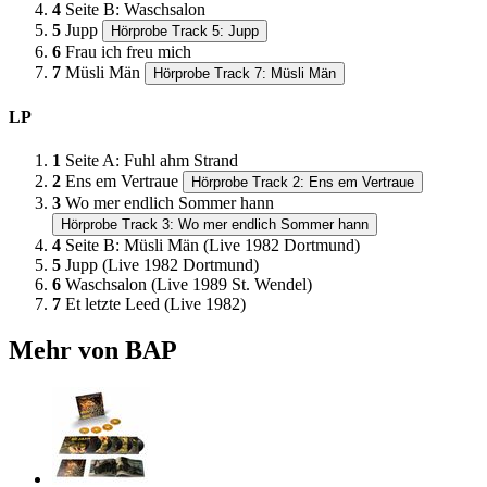
4
Seite B: Waschsalon
5
Jupp
Hörprobe Track 5: Jupp
6
Frau ich freu mich
7
Müsli Män
Hörprobe Track 7: Müsli Män
LP
1
Seite A: Fuhl ahm Strand
2
Ens em Vertraue
Hörprobe Track 2: Ens em Vertraue
3
Wo mer endlich Sommer hann
Hörprobe Track 3: Wo mer endlich Sommer hann
4
Seite B: Müsli Män (Live 1982 Dortmund)
5
Jupp (Live 1982 Dortmund)
6
Waschsalon (Live 1989 St. Wendel)
7
Et letzte Leed (Live 1982)
Mehr von BAP