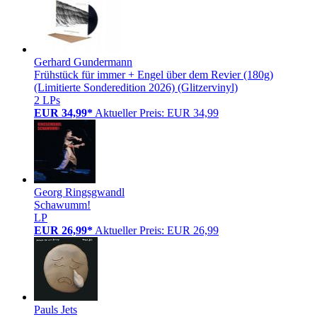
Gerhard Gundermann
Frühstück für immer + Engel über dem Revier (180g)
(Limitierte Sonderedition 2026) (Glitzervinyl)
2 LPs
EUR 34,99*
Aktueller Preis: EUR 34,99
Georg Ringsgwandl
Schawumm!
LP
EUR 26,99*
Aktueller Preis: EUR 26,99
Pauls Jets