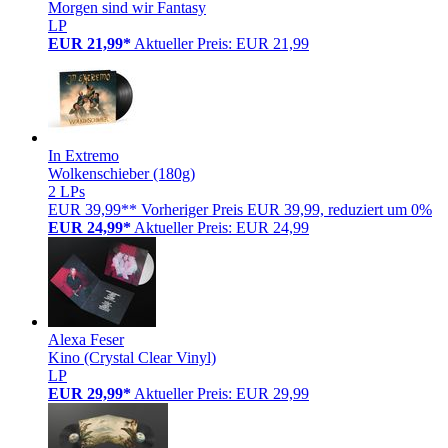
Morgen sind wir Fantasy
LP
EUR 21,99*
Aktueller Preis: EUR 21,99
In Extremo
Wolkenschieber (180g)
2 LPs
EUR 39,99**
Vorheriger Preis EUR 39,99, reduziert um 0%
EUR 24,99*
Aktueller Preis: EUR 24,99
Alexa Feser
Kino (Crystal Clear Vinyl)
LP
EUR 29,99*
Aktueller Preis: EUR 29,99