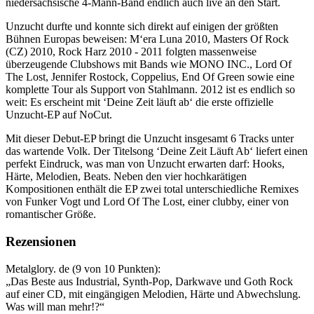
niedersächsische 4-Mann-Band endlich auch live an den Start.
Unzucht durfte und konnte sich direkt auf einigen der größten
Bühnen Europas beweisen: M‘era Luna 2010, Masters Of Rock
(CZ) 2010, Rock Harz 2010 - 2011 folgten massenweise
überzeugende Clubshows mit Bands wie MONO INC., Lord Of
The Lost, Jennifer Rostock, Coppelius, End Of Green sowie eine
komplette Tour als Support von Stahlmann. 2012 ist es endlich so
weit: Es erscheint mit ‘Deine Zeit läuft ab‘ die erste offizielle
Unzucht-EP auf NoCut.
Mit dieser Debut-EP bringt die Unzucht insgesamt 6 Tracks unter
das wartende Volk. Der Titelsong ‘Deine Zeit Läuft Ab‘ liefert einen
perfekt Eindruck, was man von Unzucht erwarten darf: Hooks,
Härte, Melodien, Beats. Neben den vier hochkarätigen
Kompositionen enthält die EP zwei total unterschiedliche Remixes
von Funker Vogt und Lord Of The Lost, einer clubby, einer von
romantischer Größe.
Rezensionen
Metalglory. de (9 von 10 Punkten):
„Das Beste aus Industrial, Synth-Pop, Darkwave und Goth Rock
auf einer CD, mit eingängigen Melodien, Härte und Abwechslung.
Was will man mehr!?“