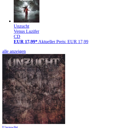
Unzucht
Venus Luzifer
CD
EUR 17,99*
Aktueller Preis: EUR 17,99
alle anzeigen
Unzucht