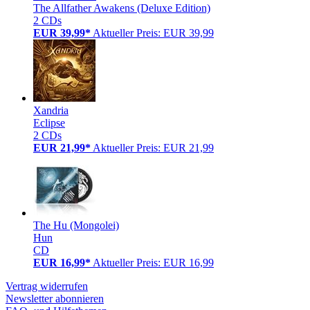
The Allfather Awakens (Deluxe Edition)
2 CDs
EUR 39,99*
Aktueller Preis: EUR 39,99
Xandria
Eclipse
2 CDs
EUR 21,99*
Aktueller Preis: EUR 21,99
The Hu (Mongolei)
Hun
CD
EUR 16,99*
Aktueller Preis: EUR 16,99
Vertrag widerrufen
Newsletter abonnieren