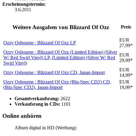
Erscheinungstermin:
3.6.2011
Weitere Ausgaben von Blizzard Of Ozz
Preis
EUR
Ozzy Osbourne : Blizzard Of Ozz
LP
27,99*
Ozzy Osbourne : Blizzard Of Ozz (Limited Edition) (Silver
EUR
W/ Red Swirl Vinyl)
LP, (Limited Edition) (Silver W/ Red
29,99*
Swirl Vinyl)
EUR
Ozzy Osbourne : Blizzard Of Ozz
CD, Japan-Import
14,99*
Ozzy Osbourne : Blizzard Of Ozz (Blu-Spec CD2)
CD,
EUR
(Blu-Spec CD2), Japan-Import
19,99*
Gesamtverkaufsrang:
2622
Verkaufsrang in CDs:
1101
Online anhören
Album digital in HD (Werbung)