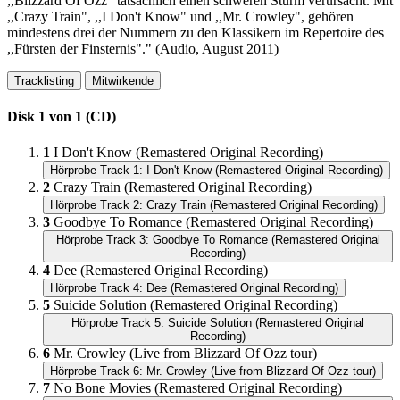
,,Blizzard Of Ozz" tatsächlich einen schweren Sturm verursacht. Mit
,,Crazy Train", ,,I Don't Know" und ,,Mr. Crowley", gehören
mindestens drei der Nummern zu den Klassikern im Repertoire des
,,Fürsten der Finsternis"." (Audio, August 2011)
Tracklisting
Mitwirkende
Disk 1 von 1 (CD)
1
I Don't Know (Remastered Original Recording)
Hörprobe Track 1: I Don't Know (Remastered Original Recording)
2
Crazy Train (Remastered Original Recording)
Hörprobe Track 2: Crazy Train (Remastered Original Recording)
3
Goodbye To Romance (Remastered Original Recording)
Hörprobe Track 3: Goodbye To Romance (Remastered Original
Recording)
4
Dee (Remastered Original Recording)
Hörprobe Track 4: Dee (Remastered Original Recording)
5
Suicide Solution (Remastered Original Recording)
Hörprobe Track 5: Suicide Solution (Remastered Original
Recording)
6
Mr. Crowley (Live from Blizzard Of Ozz tour)
Hörprobe Track 6: Mr. Crowley (Live from Blizzard Of Ozz tour)
7
No Bone Movies (Remastered Original Recording)