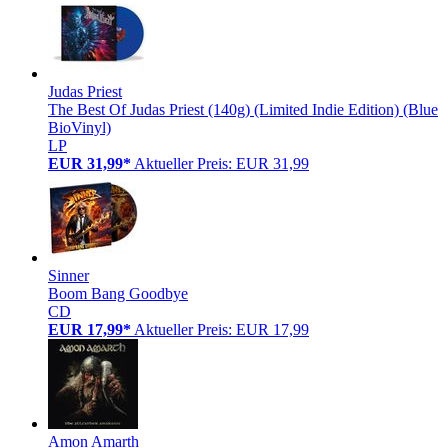
Judas Priest
The Best Of Judas Priest (140g) (Limited Indie Edition) (Blue
BioVinyl)
LP
EUR 31,99*
Aktueller Preis: EUR 31,99
Sinner
Boom Bang Goodbye
CD
EUR 17,99*
Aktueller Preis: EUR 17,99
Amon Amarth