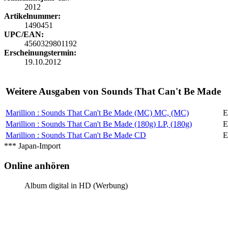
2012
Artikelnummer:
1490451
UPC/EAN:
4560329801192
Erscheinungstermin:
19.10.2012
Weitere Ausgaben von Sounds That Can't Be Made
Marillion : Sounds That Can't Be Made (MC)
MC, (MC)
E
Marillion : Sounds That Can't Be Made (180g)
LP, (180g)
E
Marillion : Sounds That Can't Be Made
CD
E
*** Japan-Import
Online anhören
Album digital in HD (Werbung)