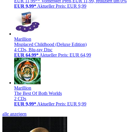
EUR 11,99**
Vorheriger Preis EUR 11,99, reduziert um 0%
EUR 9,99*
Aktueller Preis: EUR 9,99
Marillion
Misplaced Childhood (Deluxe Edition)
4 CDs, Blu-ray Disc
EUR 64,99*
Aktueller Preis: EUR 64,99
Marillion
The Best Of Both Worlds
2 CDs
EUR 9,99*
Aktueller Preis: EUR 9,99
alle anzeigen