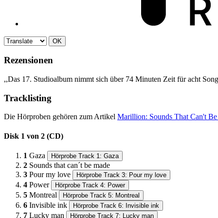
OK
Rezensionen
,,Das 17. Studioalbum nimmt sich über 74 Minuten Zeit für acht Son
Tracklisting
Die Hörproben gehören zum Artikel
Marillion: Sounds That Can't B
Disk 1 von 2 (CD)
1
Gaza
Hörprobe Track 1: Gaza
2
Sounds that can´t be made
3
Pour my love
Hörprobe Track 3: Pour my love
4
Power
Hörprobe Track 4: Power
5
Montreal
Hörprobe Track 5: Montreal
6
Invisible ink
Hörprobe Track 6: Invisible ink
7
Lucky man
Hörprobe Track 7: Lucky man