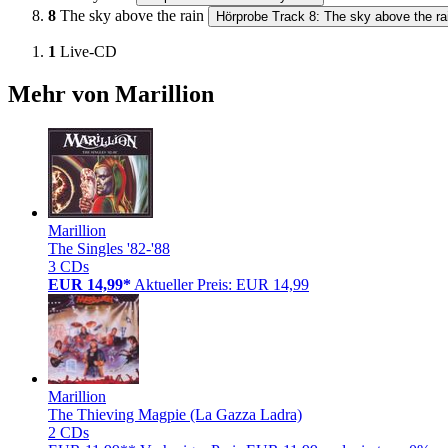
8
The sky above the rain
Hörprobe Track 8: The sky above the ra
1
Live-CD
Mehr von Marillion
Marillion
The Singles '82-'88
3 CDs
EUR 14,99*
Aktueller Preis: EUR 14,99
Marillion
The Thieving Magpie (La Gazza Ladra)
2 CDs