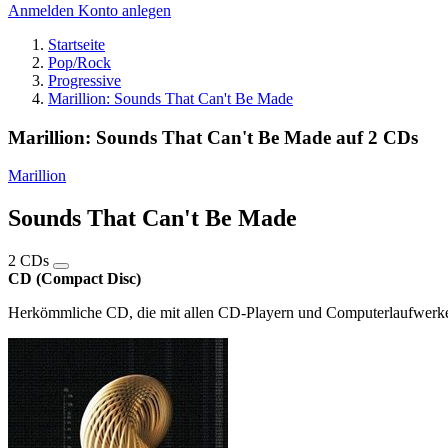
Anmelden
Konto anlegen
Startseite
Pop/Rock
Progressive
Marillion: Sounds That Can't Be Made
Marillion: Sounds That Can't Be Made auf 2 CDs
Marillion
Sounds That Can't Be Made
2 CDs
CD (Compact Disc)
Herkömmliche CD, die mit allen CD-Playern und Computerlaufwerken,