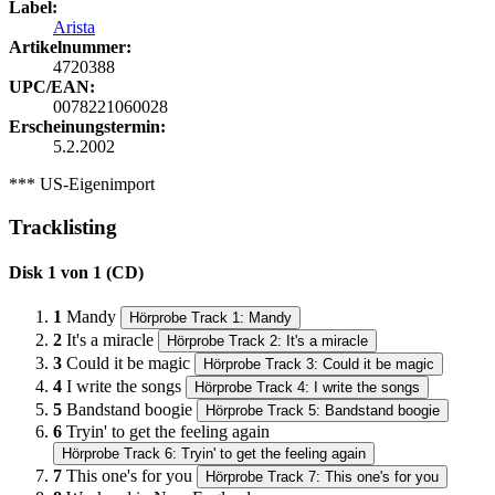
Label:
Arista
Artikelnummer:
4720388
UPC/EAN:
0078221060028
Erscheinungstermin:
5.2.2002
*** US-Eigenimport
Tracklisting
Disk 1 von 1 (CD)
1
Mandy
Hörprobe Track 1: Mandy
2
It's a miracle
Hörprobe Track 2: It's a miracle
3
Could it be magic
Hörprobe Track 3: Could it be magic
4
I write the songs
Hörprobe Track 4: I write the songs
5
Bandstand boogie
Hörprobe Track 5: Bandstand boogie
6
Tryin' to get the feeling again
Hörprobe Track 6: Tryin' to get the feeling again
7
This one's for you
Hörprobe Track 7: This one's for you