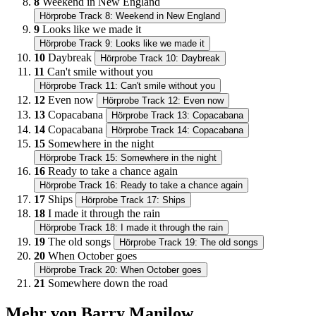
8
Weekend in New England
Hörprobe Track 8: Weekend in New England
9
Looks like we made it
Hörprobe Track 9: Looks like we made it
10
Daybreak
Hörprobe Track 10: Daybreak
11
Can't smile without you
Hörprobe Track 11: Can't smile without you
12
Even now
Hörprobe Track 12: Even now
13
Copacabana
Hörprobe Track 13: Copacabana
14
Copacabana
Hörprobe Track 14: Copacabana
15
Somewhere in the night
Hörprobe Track 15: Somewhere in the night
16
Ready to take a chance again
Hörprobe Track 16: Ready to take a chance again
17
Ships
Hörprobe Track 17: Ships
18
I made it through the rain
Hörprobe Track 18: I made it through the rain
19
The old songs
Hörprobe Track 19: The old songs
20
When October goes
Hörprobe Track 20: When October goes
21
Somewhere down the road
Mehr von Barry Manilow