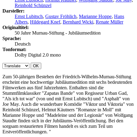
Reinhold Schünzel
Darsteller:
Ernst Lubitsch
,
Gustav Fröhlich
,
Marianne Hoppe
,
Hans
Albers
,
Hildegard Knef
,
Bernhard Wicki
,
Renate Müller
Originaltitel:
50 Jahre Murnau-Stiftung - Jubiläumsedition
Sprache:
Deutsch
Tonformat:
Dolby Digital 2.0 mono
OK
Zum 50-jährigen Bestehen der Friedrich-Wilhelm-Murnau-Stiftung
erscheint eine hochwertige Jubiläumsedition mit sechs bedeutenden
Filmwerken aus fünf Jahrzehnten. Enthalten sind die
Stummfilmklassiker "Zapatas Bande" von Regisseur Urban Gad,
"Als ich tot war" (von und mit Ernst Lubitsch) und "Asphalt" von
Joe May. Auch die wunderbare Komödie "Viktor und Viktoria" von
Reinhold Schünzel, Helmut Käutners "Romanze in Moll" mit
Marianne Hoppe und "Madeleine und der Legionär" von Wolfgang
Staudte finden sich in der Jubiläums-Veröffentlichung. Bei den
sorgsam restaurierten Filmen handelt es sich zum Teil um
Erstveröffentlichungen. "