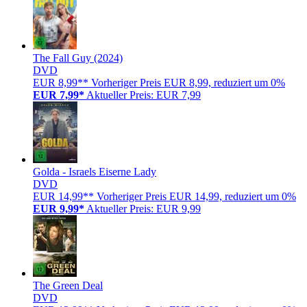
The Fall Guy (2024)
DVD
EUR 8,99**
Vorheriger Preis EUR 8,99, reduziert um 0%
EUR 7,99*
Aktueller Preis: EUR 7,99
Golda - Israels Eiserne Lady
DVD
EUR 14,99**
Vorheriger Preis EUR 14,99, reduziert um 0%
EUR 9,99*
Aktueller Preis: EUR 9,99
The Green Deal
DVD