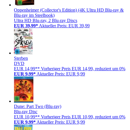
Oppenheimer (Collector's Edition) (4K Ultra HD Blu-ray &
Blu-ray im Steelbook)
Ultra HD Blu-ray, 2 Blu-ray Discs
EUR 39,99*
Aktueller Preis: EUR 39,99
Sterben
DVD
EUR 14,99**
Vorheriger Preis EUR 14,99, reduziert um 0%
EUR 9,99*
Aktueller Preis: EUR 9,99
Dune: Part Two (Blu-ray)
Blu-ray Disc
EUR 10,99**
Vorheriger Preis EUR 10,99, reduziert um 0%
EUR 9,99*
Aktueller Preis: EUR 9,99