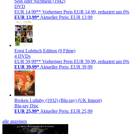
Sein oder Nichtsein (1942)
DVD
EUR 14,99**
Vorheriger Preis EUR 14,99, reduziert um 0%
EUR 13,99*
Aktueller Preis: EUR 13,99
Ernst Lubitsch Edition (9 Filme)
4 DVDs
EUR 59,99**
Vorheriger Preis EUR 59,99, reduziert um 0%
EUR 39,99*
Aktueller Preis: EUR 39,99
Broken Lullaby (1932) (Blu-ray) (UK Import)
Blu-ray Disc
EUR 25,99*
Aktueller Preis: EUR 25,99
alle anzeigen