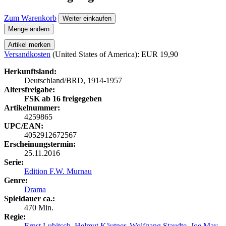
Zum Warenkorb
Weiter einkaufen
Menge ändern
Artikel merken
Versandkosten
(United States of America): EUR 19,90
Herkunftsland:
Deutschland/BRD, 1914-1957
Altersfreigabe:
FSK ab 16 freigegeben
Artikelnummer:
4259865
UPC/EAN:
4052912672567
Erscheinungstermin:
25.11.2016
Serie:
Edition F.W. Murnau
Genre:
Drama
Spieldauer ca.:
470 Min.
Regie:
Ernst Lubitsch
,
Helmut Käutner
,
Wolfgang Staudte
,
Joe May
,