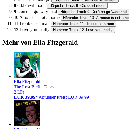
8
Old devil moon
Hörprobe Track 8: Old devil moon
9
Don'cha go 'way mad
Hörprobe Track 9: Don'cha go 'way mad
10
A house is not a home
Hörprobe Track 10: A house is not a h
11
Trouble is a man
Hörprobe Track 11: Trouble is a man
12
Love you madly
Hörprobe Track 12: Love you madly
Mehr von Ella Fitzgerald
Ella Fitzgerald
The Lost Berlin Tapes
2 LPs
EUR 39,99*
Aktueller Preis: EUR 39,99