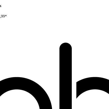
s
,99*