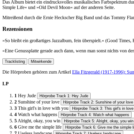
Das Album bietet ein eindrucksvolles musikalisches Farbspektrum d
Simple Life« und »Old Devil Moon« auf der anderen Seite.
Mitreißend durch die Ernie Heckscher Big Band und das Tommy Flana
Rezensionen
»So bleibt ein großartiges Jazzalbum, fein überspielt.« (Good Times,
»Eine Genussplatte gerade auch dann, wenn man sonst nichts von der 
Tracklisting
Mitwirkende
Die Hörproben gehören zum Artikel
Ella Fitzgerald (1917-1996): S
LP
1
Hey Jude
Hörprobe Track 1: Hey Jude
2
Sunshine of your love
Hörprobe Track 2: Sunshine of your love
3
This girl's in love with you
Hörprobe Track 3: This girl's in love
4
Watch what happens
Hörprobe Track 4: Watch what happens
5
Alright, okay, you win
Hörprobe Track 5: Alright, okay, you win
6
Give me the simple life
Hörprobe Track 6: Give me the simple l
7
Useless landscape
Hörprobe Track 7: Useless landscape