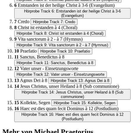
6
Entstanden ist der heilige Christ à 3-6 (Evangelium)
Hörprobe Track 6: Entstanden ist der heilige Christ à 3-6
(Evangelium)
7
Credo
Hörprobe Track 7: Credo
8
Christ ist erstanden à 4 (Choral)
Hörprobe Track 8: Christ ist erstanden à 4 (Choral)
9
Vita sanctorum à 2 - à 7 (Hymnus)
Hörprobe Track 9: Vita sanctorum à 2 - à 7 (Hymnus)
10
Praefatio
Hörprobe Track 10: Praefatio
11
Sanctus, Benedictus à 8
Hörprobe Track 11: Sanctus, Benedictus à 8
12
Vater unser - Einsetzungsworte
Hörprobe Track 12: Vater unser - Einsetzungsworte
13
Agnus Dei à 8
Hörprobe Track 13: Agnus Dei à 8
14
Jesus Christus, unser Heiland à 8 (Sub communione)
Hörprobe Track 14: Jesus Christus, unser Heiland à 8 (Sub
communione)
15
Kollekte, Segen
Hörprobe Track 15: Kollekte, Segen
16
Haec est dies quam fecit Dominus à 12 (Postludium)
Hörprobe Track 16: Haec est dies quam fecit Dominus à 12
(Postludium)
Mehr von Michael Praetorius