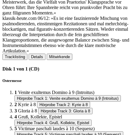
Meisterwerk, das die Vielfalt von Praetorius' Klangsprache vor
Ohren führt: Ihre Spannbreite reicht von prunkvoller Pracht bis zu
ganz filigranen Momenten.​«
klassik-heute.​com 06/12: »Es ist eine faszinierende Mischung von
psalmodierenden, einstimmigen Rezitationen und mal mehrchörig-
blockartigen, mal figurativ-konzertierenden Sätzen.​ Wieder einmal
überzeugt die Interpretation durch die fein geschliffenen
Klangproportionen, die ausgewogene Balance zwischen Sing- und
Instrumentalstimmen ebenso wie durch die klare motivische
Artikulation.​«
Tracklisting
Details
Mitwirkende
Disk 1 von 1 (CD)
Ostermesse
1
Venite exultemus Domino à 9 (Introitus)
Hörprobe Track 1: Venite exultemus Domino à 9 (Introitus)
2
Kyrie à 8
Hörprobe Track 2: Kyrie à 8
3
Gloria à 8
Hörprobe Track 3: Gloria à 8
4
Gruß, Kollekte, Epistel
Hörprobe Track 4: Gruß, Kollekte, Epistel
5
Victimae paschali laudes à 10 (Sequenz)
Hörprobe Track 5: Victimae paschali laudes à 10 (Sequenz)