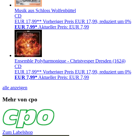
Musik aus Schloss Wolfenbüttel
CD
EUR 17,99**
Vorheriger Preis EUR 17,99, reduziert um 0%
EUR 7,99*
Aktueller Preis: EUR 7,99
Ensemble Polyharmonique - Christvesper Dresden (1624)
CD
EUR 17,99**
Vorheriger Preis EUR 17,99, reduziert um 0%
EUR 7,99*
Aktueller Preis: EUR 7,99
alle anzeigen
Mehr von cpo
Zum Labelshop