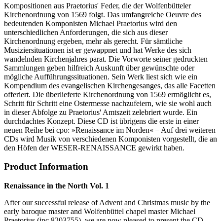
Kompositionen aus Praetorius' Feder, die der Wolfenbütteler
Kirchenordnung von 1569 folgt. Das umfangreiche Oeuvre des
bedeutenden Komponisten Michael Praetorius wird den
unterschiedlichen Anforderungen, die sich aus dieser
Kirchenordnung ergeben, mehr als gerecht. Für sämtliche
Musiziersituationen ist er gewappnet und hat Werke des sich
wandelnden Kirchenjahres parat. Die Vorworte seiner gedruckten
Sammlungen geben hilfreich Auskunft über gewünschte oder
mögliche Aufführungssituationen. Sein Werk liest sich wie ein
Kompendium des evangelischen Kirchengesanges, das alle Facetten
offeriert. Die überlieferte Kirchenordnung von 1569 ermöglicht es,
Schritt für Schritt eine Ostermesse nachzufeiern, wie sie wohl auch
in dieser Abfolge zu Praetorius' Amtszeit zelebriert wurde. Ein
durchdachtes Konzept. Diese CD ist übrigens die erste in einer
neuen Reihe bei cpo: »Renaissance im Norden« – Auf drei weiteren
CDs wird Musik von verschiedenen Komponisten vorgestellt, die an
den Höfen der WESER-RENAISSANCE gewirkt haben.
Product Information
Renaissance in the North Vol. 1
After our successful release of Advent and Christmas music by the
early baroque master and Wolfenbüttel chapel master Michael
Praetorius (jpc 8203755), we are now pleased to present the CD