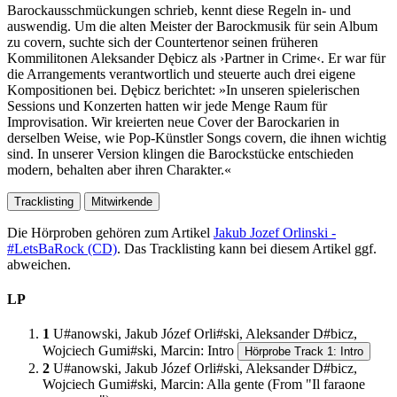
Barockausschmückungen schrieb, kennt diese Regeln in- und
auswendig. Um die alten Meister der Barockmusik für sein Album
zu covern, suchte sich der Countertenor seinen früheren
Kommilitonen Aleksander Dębicz als ›Partner in Crime‹. Er war für
die Arrangements verantwortlich und steuerte auch drei eigene
Kompositionen bei. Dębicz berichtet: »In unseren spielerischen
Sessions und Konzerten hatten wir jede Menge Raum für
Improvisation. Wir kreierten neue Cover der Barockarien in
derselben Weise, wie Pop-Künstler Songs covern, die ihnen wichtig
sind. In unserer Version klingen die Barockstücke entschieden
modern, behalten aber ihren Charakter.«
Tracklisting
Mitwirkende
Die Hörproben gehören zum Artikel
Jakub Jozef Orlinski -
#LetsBaRock (CD)
. Das Tracklisting kann bei diesem Artikel ggf.
abweichen.
LP
1
U#anowski, Jakub Józef Orli#ski, Aleksander D#bicz,
Wojciech Gumi#ski, Marcin
:
Intro
Hörprobe Track 1: Intro
2
U#anowski, Jakub Józef Orli#ski, Aleksander D#bicz,
Wojciech Gumi#ski, Marcin
:
Alla gente (From "Il faraone