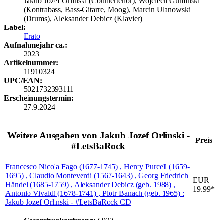
Jakub Jozef Orlinski (Countertenor), Wojciech Guminski
(Kontrabass, Bass-Gitarre, Moog), Marcin Ulanowski
(Drums), Aleksander Debicz (Klavier)
Label:
Erato
Aufnahmejahr ca.:
2023
Artikelnummer:
11910324
UPC/EAN:
5021732393111
Erscheinungstermin:
27.9.2024
Weitere Ausgaben von Jakub Jozef Orlinski -
Preis
#LetsBaRock
Francesco Nicola Fago (1677-1745) , Henry Purcell (1659-
1695) , Claudio Monteverdi (1567-1643) , Georg Friedrich
EUR
Händel (1685-1759) , Aleksander Debicz (geb. 1988) ,
19,99*
Antonio Vivaldi (1678-1741) , Piotr Banach (geb. 1965) :
Jakub Jozef Orlinski - #LetsBaRock
CD