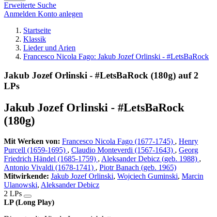
Erweiterte Suche
Anmelden
Konto anlegen
Startseite
Klassik
Lieder und Arien
Francesco Nicola Fago: Jakub Jozef Orlinski - #LetsBaRock
Jakub Jozef Orlinski - #LetsBaRock (180g) auf 2
LPs
Jakub Jozef Orlinski - #LetsBaRock
(180g)
Mit Werken von:
Francesco Nicola Fago (1677-1745)
,
Henry
Purcell (1659-1695)
,
Claudio Monteverdi (1567-1643)
,
Georg
Friedrich Händel (1685-1759)
,
Aleksander Debicz (geb. 1988)
,
Antonio Vivaldi (1678-1741)
,
Piotr Banach (geb. 1965)
Mitwirkende:
Jakub Jozef Orlinski
,
Wojciech Guminski
,
Marcin
Ulanowski
,
Aleksander Debicz
2 LPs
LP (Long Play)