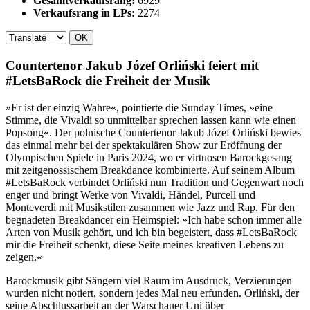
Gesamtverkaufsrang:
6929
Verkaufsrang in LPs:
2274
OK
Countertenor Jakub Józef Orliński feiert mit
#LetsBaRock die Freiheit der Musik
»Er ist der einzig Wahre«, pointierte die Sunday Times, »eine
Stimme, die Vivaldi so unmittelbar sprechen lassen kann wie einen
Popsong«. Der polnische Countertenor Jakub Józef Orliński bewies
das einmal mehr bei der spektakulären Show zur Eröffnung der
Olympischen Spiele in Paris 2024, wo er virtuosen Barockgesang
mit zeitgenössischem Breakdance kombinierte. Auf seinem Album
#LetsBaRock verbindet Orliński nun Tradition und Gegenwart noch
enger und bringt Werke von Vivaldi, Händel, Purcell und
Monteverdi mit Musikstilen zusammen wie Jazz und Rap. Für den
begnadeten Breakdancer ein Heimspiel: »Ich habe schon immer alle
Arten von Musik gehört, und ich bin begeistert, dass #LetsBaRock
mir die Freiheit schenkt, diese Seite meines kreativen Lebens zu
zeigen.«
Barockmusik gibt Sängern viel Raum im Ausdruck, Verzierungen
wurden nicht notiert, sondern jedes Mal neu erfunden. Orliński, der
seine Abschlussarbeit an der Warschauer Uni über