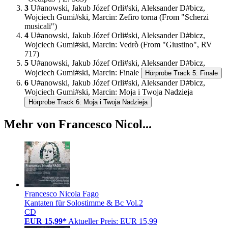
3
U#anowski, Jakub Józef Orli#ski, Aleksander D#bicz,
Wojciech Gumi#ski, Marcin
:
Zefiro torna (From "Scherzi
musicali")
4
U#anowski, Jakub Józef Orli#ski, Aleksander D#bicz,
Wojciech Gumi#ski, Marcin
:
Vedrò (From "Giustino", RV
717)
5
U#anowski, Jakub Józef Orli#ski, Aleksander D#bicz,
Wojciech Gumi#ski, Marcin
:
Finale
Hörprobe Track 5: Finale
6
U#anowski, Jakub Józef Orli#ski, Aleksander D#bicz,
Wojciech Gumi#ski, Marcin
:
Moja i Twoja Nadzieja
Hörprobe Track 6: Moja i Twoja Nadzieja
Mehr von Francesco Nicol...
Francesco Nicola Fago
Kantaten für Solostimme & Bc Vol.2
CD
EUR 15,99*
Aktueller Preis: EUR 15,99