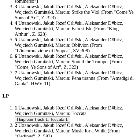
sommerso")
3
U#anowski, Jakub Józef Orli#ski, Aleksander D#bicz,
Wojciech Gumi#ski, Marcin
:
Strike the Viol (From "Come Ye
Sons of Art", Z. 323)
4
U#anowski, Jakub Józef Orli#ski, Aleksander D#bicz,
Wojciech Gumi#ski, Marcin
:
Fairest Isle (From "King
Arthur", Z. 628)
5
U#anowski, Jakub Józef Orli#ski, Aleksander D#bicz,
Wojciech Gumi#ski, Marcin
:
Oblivion (From
"L'incoronazione di Poppea", SV 308)
6
U#anowski, Jakub Józef Orli#ski, Aleksander D#bicz,
Wojciech Gumi#ski, Marcin
:
Sound the Trumpet (From
"Come, Ye Sons of Art", Z. 323)
7
U#anowski, Jakub Józef Orli#ski, Aleksander D#bicz,
Wojciech Gumi#ski, Marcin
:
Pena tiranna (From "Amadigi di
Gaula", HWV 11)
LP
1
U#anowski, Jakub Józef Orli#ski, Aleksander D#bicz,
Wojciech Gumi#ski, Marcin
:
Toccata 1
Hörprobe Track 1: Toccata 1
2
U#anowski, Jakub Józef Orli#ski, Aleksander D#bicz,
Wojciech Gumi#ski, Marcin
:
Music for a While (From
"Oedipus", Z. 583)