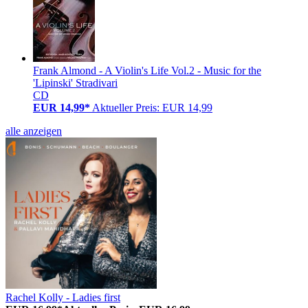
Frank Almond - A Violin's Life Vol.2 - Music for the
'Lipinski' Stradivari
CD
EUR 14,99*
Aktueller Preis: EUR 14,99
alle anzeigen
Rachel Kolly - Ladies first