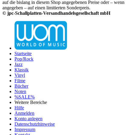
auf die bislang in diesem Shop angegebenen Preise oder – wenn
angegeben – auf einen limitierten Sonderpreis.
© jpc-Schallplatten-Versandhandelsgesellschaft mbH
Startseite
Pop/Rock
Jazz
Klassik
Vinyl
Filme
Bücher
Noten
%SALE%
Weitere Bereiche
Hilfe
Anmelden
Konto anlegen
Datenschutzhinweise
Impressum
Kontakt