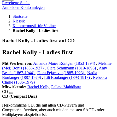
Erweiterte Suche
Anmelden
Konto anlegen
Startseite
Klassik
Kammermusik für Violine
Rachel Kolly - Ladies first
Rachel Kolly - Ladies first auf CD
Rachel Kolly - Ladies first
Mit Werken von:
Amanda Maier-Röntgen (1853-1894)
,
Melanie
(Mel) Bonis (1858-1937)
,
Clara Schumann (1819-1896)
,
Amy
Beach (1867-1944)
,
Dora Pejacevic (1885-1923)
,
Nadia
Boulanger (1887-1979)
,
Lili Boulanger (1893-1918)
,
Rebecca
Clarke (1886-1979)
Mitwirkende:
Rachel Kolly
,
Pallavi Mahidhara
CD
CD (Compact Disc)
Herkömmliche CD, die mit allen CD-Playern und
Computerlaufwerken, aber auch mit den meisten SACD- oder
Multiplayern abspielbar ist.