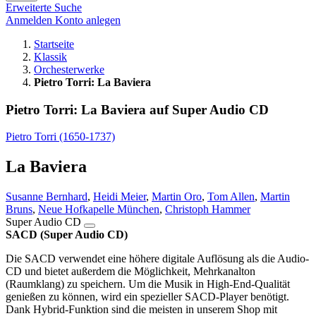
Erweiterte Suche
Anmelden
Konto anlegen
Startseite
Klassik
Orchesterwerke
Pietro Torri: La Baviera
Pietro Torri: La Baviera auf Super Audio CD
Pietro Torri (1650-1737)
La Baviera
Susanne Bernhard
,
Heidi Meier
,
Martin Oro
,
Tom Allen
,
Martin
Bruns
,
Neue Hofkapelle München
,
Christoph Hammer
Super Audio CD
SACD (Super Audio CD)
Die SACD verwendet eine höhere digitale Auflösung als die Audio-
CD und bietet außerdem die Möglichkeit, Mehrkanalton
(Raumklang) zu speichern. Um die Musik in High-End-Qualität
genießen zu können, wird ein spezieller SACD-Player benötigt.
Dank Hybrid-Funktion sind die meisten in unserem Shop mit