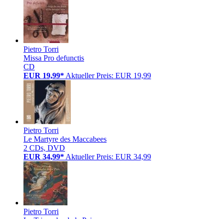
Pietro Torri
Missa Pro defunctis
CD
EUR 19,99*
Aktueller Preis: EUR 19,99
Pietro Torri
Le Martyre des Maccabees
2 CDs, DVD
EUR 34,99*
Aktueller Preis: EUR 34,99
Pietro Torri