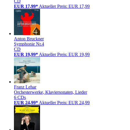
CD
EUR 17,99*
Aktueller Preis: EUR 17,99
Anton Bruckner
Symphonie Nr.4
CD
EUR 19,99*
Aktueller Preis: EUR 19,99
Franz Lehar
Orchesterwerke, Klaviersonaten, Lieder
6 CDs
EUR 24,99*
Aktueller Preis: EUR 24,99