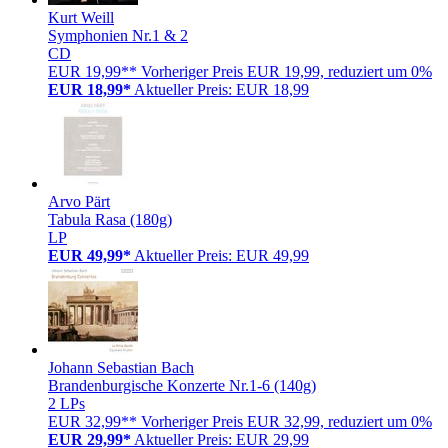
Kurt Weill
Symphonien Nr.1 & 2
CD
EUR 19,99**
Vorheriger Preis EUR 19,99, reduziert um 0%
EUR 18,99*
Aktueller Preis: EUR 18,99
Arvo Pärt
Tabula Rasa (180g)
LP
EUR 49,99*
Aktueller Preis: EUR 49,99
Johann Sebastian Bach
Brandenburgische Konzerte Nr.1-6 (140g)
2 LPs
EUR 32,99**
Vorheriger Preis EUR 32,99, reduziert um 0%
EUR 29,99*
Aktueller Preis: EUR 29,99