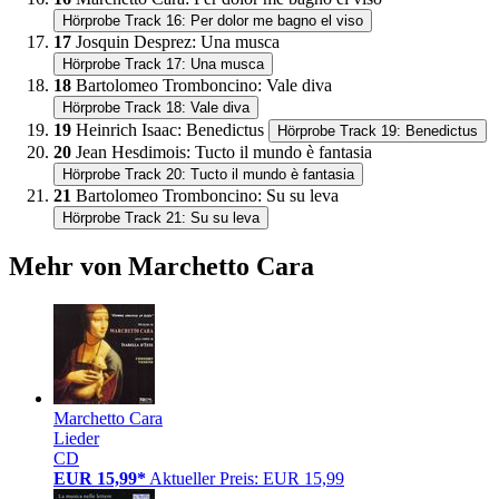
Hörprobe Track 16: Per dolor me bagno el viso
17
Josquin Desprez
:
Una musca
Hörprobe Track 17: Una musca
18
Bartolomeo Tromboncino
:
Vale diva
Hörprobe Track 18: Vale diva
19
Heinrich Isaac
:
Benedictus
Hörprobe Track 19: Benedictus
20
Jean Hesdimois
:
Tucto il mundo è fantasia
Hörprobe Track 20: Tucto il mundo è fantasia
21
Bartolomeo Tromboncino
:
Su su leva
Hörprobe Track 21: Su su leva
Mehr von Marchetto Cara
Marchetto Cara
Lieder
CD
EUR 15,99*
Aktueller Preis: EUR 15,99