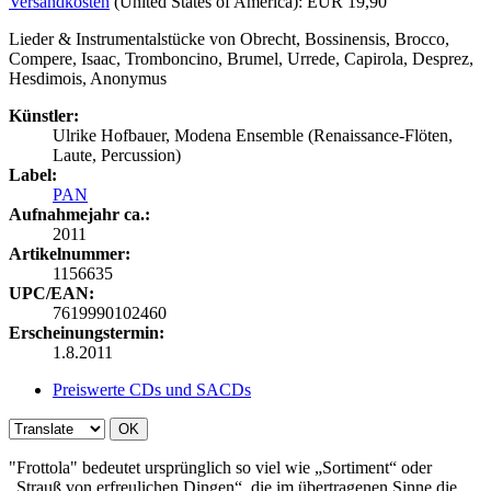
Versandkosten
(United States of America): EUR 19,90
Lieder & Instrumentalstücke von Obrecht, Bossinensis, Brocco,
Compere, Isaac, Tromboncino, Brumel, Urrede, Capirola, Desprez,
Hesdimois, Anonymus
Künstler:
Ulrike Hofbauer, Modena Ensemble (Renaissance-Flöten,
Laute, Percussion)
Label:
PAN
Aufnahmejahr ca.:
2011
Artikelnummer:
1156635
UPC/EAN:
7619990102460
Erscheinungstermin:
1.8.2011
Preiswerte CDs und SACDs
OK
"Frottola" bedeutet ursprünglich so viel wie „Sortiment“ oder
„Strauß von erfreulichen Dingen“, die im übertragenen Sinne die