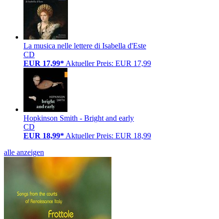
La musica nelle lettere di Isabella d'Este
CD
EUR 17,99*
Aktueller Preis: EUR 17,99
Hopkinson Smith - Bright and early
CD
EUR 18,99*
Aktueller Preis: EUR 18,99
alle anzeigen