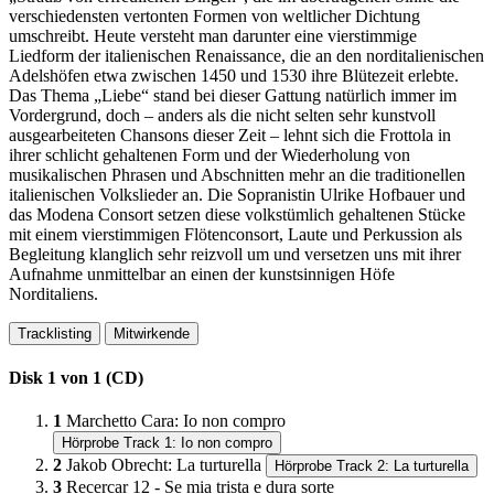
verschiedensten vertonten Formen von weltlicher Dichtung
umschreibt. Heute versteht man darunter eine vierstimmige
Liedform der italienischen Renaissance, die an den norditalienischen
Adelshöfen etwa zwischen 1450 und 1530 ihre Blütezeit erlebte.
Das Thema „Liebe“ stand bei dieser Gattung natürlich immer im
Vordergrund, doch – anders als die nicht selten sehr kunstvoll
ausgearbeiteten Chansons dieser Zeit – lehnt sich die Frottola in
ihrer schlicht gehaltenen Form und der Wiederholung von
musikalischen Phrasen und Abschnitten mehr an die traditionellen
italienischen Volkslieder an. Die Sopranistin Ulrike Hofbauer und
das Modena Consort setzen diese volkstümlich gehaltenen Stücke
mit einem vierstimmigen Flötenconsort, Laute und Perkussion als
Begleitung klanglich sehr reizvoll um und versetzen uns mit ihrer
Aufnahme unmittelbar an einen der kunstsinnigen Höfe
Norditaliens.
Tracklisting
Mitwirkende
Disk 1 von 1 (CD)
1
Marchetto Cara
:
Io non compro
Hörprobe Track 1: Io non compro
2
Jakob Obrecht
:
La turturella
Hörprobe Track 2: La turturella
3
Recercar 12 - Se mia trista e dura sorte