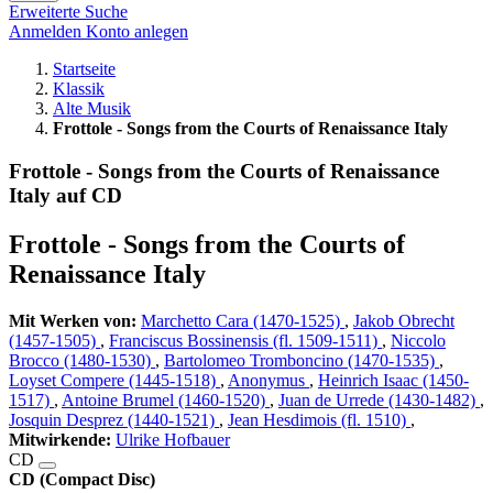
Erweiterte Suche
Anmelden
Konto anlegen
Startseite
Klassik
Alte Musik
Frottole - Songs from the Courts of Renaissance Italy
Frottole - Songs from the Courts of Renaissance
Italy auf CD
Frottole - Songs from the Courts of
Renaissance Italy
Mit Werken von:
Marchetto Cara (1470-1525)
,
Jakob Obrecht
(1457-1505)
,
Franciscus Bossinensis (fl. 1509-1511)
,
Niccolo
Brocco (1480-1530)
,
Bartolomeo Tromboncino (1470-1535)
,
Loyset Compere (1445-1518)
,
Anonymus
,
Heinrich Isaac (1450-
1517)
,
Antoine Brumel (1460-1520)
,
Juan de Urrede (1430-1482)
,
Josquin Desprez (1440-1521)
,
Jean Hesdimois (fl. 1510)
,
Mitwirkende:
Ulrike Hofbauer
CD
CD (Compact Disc)