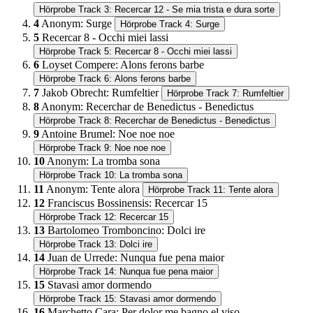
Hörprobe Track 3: Recercar 12 - Se mia trista e dura sorte
4
Anonym
:
Surge
Hörprobe Track 4: Surge
5
Recercar 8 - Occhi miei lassi
Hörprobe Track 5: Recercar 8 - Occhi miei lassi
6
Loyset Compere
:
Alons ferons barbe
Hörprobe Track 6: Alons ferons barbe
7
Jakob Obrecht
:
Rumfeltier
Hörprobe Track 7: Rumfeltier
8
Anonym
:
Recerchar de Benedictus - Benedictus
Hörprobe Track 8: Recerchar de Benedictus - Benedictus
9
Antoine Brumel
:
Noe noe noe
Hörprobe Track 9: Noe noe noe
10
Anonym
:
La tromba sona
Hörprobe Track 10: La tromba sona
11
Anonym
:
Tente alora
Hörprobe Track 11: Tente alora
12
Franciscus Bossinensis
:
Recercar 15
Hörprobe Track 12: Recercar 15
13
Bartolomeo Tromboncino
:
Dolci ire
Hörprobe Track 13: Dolci ire
14
Juan de Urrede
:
Nunqua fue pena maior
Hörprobe Track 14: Nunqua fue pena maior
15
Stavasi amor dormendo
Hörprobe Track 15: Stavasi amor dormendo
16
Marchetto Cara
:
Per dolor me bagno el viso