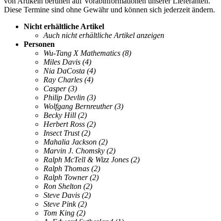
von Artikeln beruhen auf Vorabinformationen unserer Lieferanten.
Diese Termine sind ohne Gewähr und können sich jederzeit ändern.
Nicht erhältliche Artikel
Auch nicht erhältliche Artikel anzeigen
Personen
Wu-Tang X Mathematics
(8)
Miles Davis
(4)
Nia DaCosta
(4)
Ray Charles
(4)
Casper
(3)
Philip Devlin
(3)
Wolfgang Bernreuther
(3)
Becky Hill
(2)
Herbert Ross
(2)
Insect Trust
(2)
Mahalia Jackson
(2)
Marvin J. Chomsky
(2)
Ralph McTell & Wizz Jones
(2)
Ralph Thomas
(2)
Ralph Towner
(2)
Ron Shelton
(2)
Steve Davis
(2)
Steve Pink
(2)
Tom King
(2)