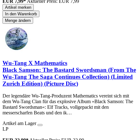
EUR 7,99*
Aktueller Preis: EUR 7,99
Artikel merken
In den Warenkorb
Menge ändern
Wu-Tang X Mathematics
Black Samson: The Bastard Swordsman (From The
Wu-Tang The Saga Continues Collection) (Limited
Zurich Edition) (Picture Disc)
Der legendäre Wu-Tang-Produzent Mathematics vereint sich mit
dem Wu-Tang Clan für das explosive Album »Black Samson: The
Bastard Swordsman«: Elf Tracks, vollgepackt mit den
messerscharfen Beats und den ik…
Artikel am Lager
LP