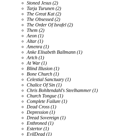
Stoned Jesus
(2)
Tarja Turunen
(2)
The Great Kat
(2)
The Obsessed
(2)
The Order Of Israfel
(2)
Them
(2)
Aeon
(1)
Altar
(1)
Amenra
(1)
Anke Elisabeth Ballmann
(1)
Artch
(1)
At War
(1)
Blind Illusion
(1)
Bone Church
(1)
Celestial Sanctuary
(1)
Chalice Of Sin
(1)
Chris Bohltendahl's Steelhammer
(1)
Church Tongue
(1)
Complete Failure
(1)
Dead Cross
(1)
Depression
(1)
Dread Sovereign
(1)
Enthroned
(1)
Estertor
(1)
EvilDead
(1)