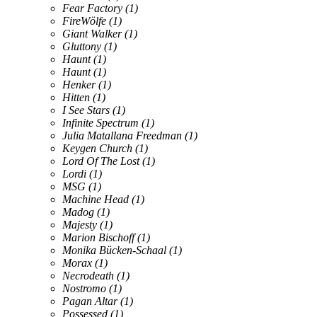
Fear Factory
(1)
FireWölfe
(1)
Giant Walker
(1)
Gluttony
(1)
Haunt
(1)
Haunt
(1)
Henker
(1)
Hitten
(1)
I See Stars
(1)
Infinite Spectrum
(1)
Julia Matallana Freedman
(1)
Keygen Church
(1)
Lord Of The Lost
(1)
Lordi
(1)
MSG
(1)
Machine Head
(1)
Madog
(1)
Majesty
(1)
Marion Bischoff
(1)
Monika Bücken-Schaal
(1)
Morax
(1)
Necrodeath
(1)
Nostromo
(1)
Pagan Altar
(1)
Possessed
(1)