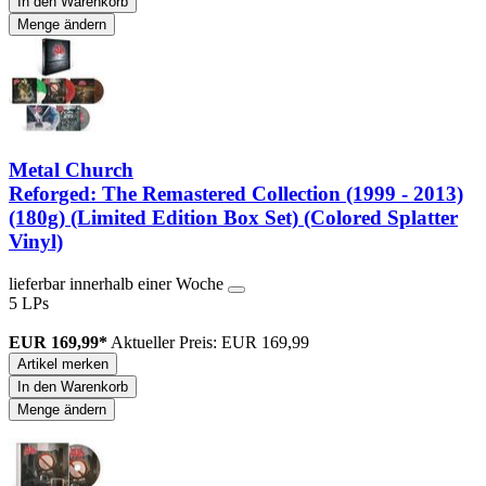
In den Warenkorb
Menge ändern
Metal Church
Reforged: The Remastered Collection (1999 - 2013)
(180g) (Limited Edition Box Set) (Colored Splatter
Vinyl)
lieferbar innerhalb einer Woche
5 LPs
EUR 169,99*
Aktueller Preis: EUR 169,99
Artikel merken
In den Warenkorb
Menge ändern