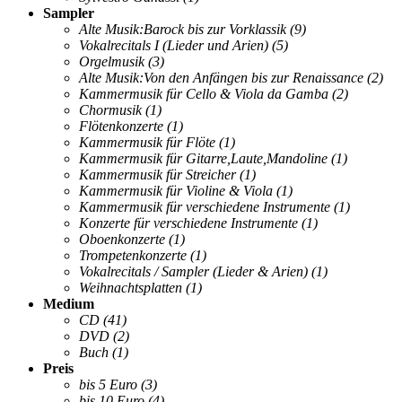
Sampler
Alte Musik:Barock bis zur Vorklassik
(9)
Vokalrecitals I (Lieder und Arien)
(5)
Orgelmusik
(3)
Alte Musik:Von den Anfängen bis zur Renaissance
(2)
Kammermusik für Cello & Viola da Gamba
(2)
Chormusik
(1)
Flötenkonzerte
(1)
Kammermusik für Flöte
(1)
Kammermusik für Gitarre,Laute,Mandoline
(1)
Kammermusik für Streicher
(1)
Kammermusik für Violine & Viola
(1)
Kammermusik für verschiedene Instrumente
(1)
Konzerte für verschiedene Instrumente
(1)
Oboenkonzerte
(1)
Trompetenkonzerte
(1)
Vokalrecitals / Sampler (Lieder & Arien)
(1)
Weihnachtsplatten
(1)
Medium
CD
(41)
DVD
(2)
Buch
(1)
Preis
bis 5 Euro
(3)
bis 10 Euro
(4)