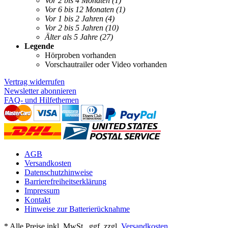
Vor 2 bis 4 Monaten
(1)
Vor 6 bis 12 Monaten
(1)
Vor 1 bis 2 Jahren
(4)
Vor 2 bis 5 Jahren
(10)
Älter als 5 Jahre
(27)
Legende
Hörproben vorhanden
Vorschautrailer oder Video vorhanden
Vertrag widerrufen
Newsletter abonnieren
FAQ- und Hilfethemen
AGB
Versandkosten
Datenschutzhinweise
Barrierefreiheitserklärung
Impressum
Kontakt
Hinweise zur Batterierücknahme
* Alle Preise inkl. MwSt., ggf. zzgl.
Versandkosten