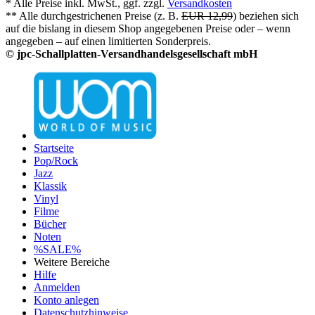
* Alle Preise inkl. MwSt., ggf. zzgl.
Versandkosten
** Alle durchgestrichenen Preise (z. B.
EUR 12,99
) beziehen sich
auf die bislang in diesem Shop angegebenen Preise oder – wenn
angegeben – auf einen limitierten Sonderpreis.
© jpc-Schallplatten-Versandhandelsgesellschaft mbH
Startseite
Pop/Rock
Jazz
Klassik
Vinyl
Filme
Bücher
Noten
%SALE%
Weitere Bereiche
Hilfe
Anmelden
Konto anlegen
Datenschutzhinweise