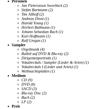
Personen
Jan Pieterszoon Sweelinck
(2)
Stefan Bartmann
(2)
Tim Allhoff
(2)
Andreas Drost
(1)
Harold Young
(1)
Herbert Ballmann
(1)
Johann Sebastian Bach
(1)
Kurt Hoffmann
(1)
Ralf Gregan
(1)
Sampler
Orgelmusik
(4)
Ballett auf DVD & Blu-ray
(2)
Dirigentenportraits
(1)
Vokalrecitals / Sampler (Lieder & Arien)
(1)
Vokalrecitals I (Lieder und Arien)
(1)
Weihnachtsplatten
(1)
Medium
CD
(9)
DVD
(8)
SACD
(3)
Blu-ray Disc
(2)
Buch
(2)
LP
(2)
Preis