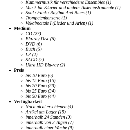
Kammermusik für verschiedene Ensembles
(1)
Musik für Klavier und andere Tasteninstrumente
(1)
Soul / Funk / Rhythm And Blues
(1)
Trompetenkonzerte
(1)
Vokalrecitals I (Lieder und Arien)
(1)
Medium
CD
(27)
Blu-ray Disc
(6)
DVD
(6)
Buch
(5)
LP
(2)
SACD
(2)
Ultra HD Blu-ray
(2)
Preis
bis 10 Euro
(6)
bis 15 Euro
(15)
bis 20 Euro
(30)
bis 25 Euro
(34)
bis 50 Euro
(44)
Verfügbarkeit
Noch nicht erschienen
(4)
Artikel am Lager
(15)
innerhalb 24 Stunden
(3)
innerhalb von 3 Tagen
(7)
innerhalb einer Woche
(9)