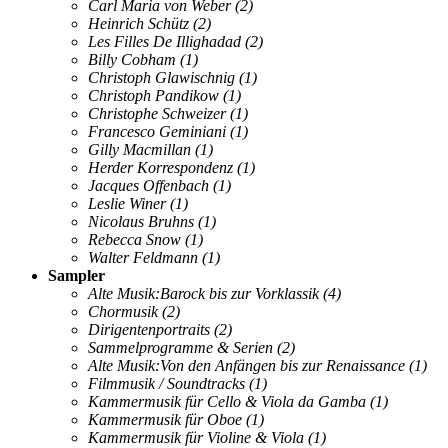
Carl Maria von Weber
(2)
Heinrich Schütz
(2)
Les Filles De Illighadad
(2)
Billy Cobham
(1)
Christoph Glawischnig
(1)
Christoph Pandikow
(1)
Christophe Schweizer
(1)
Francesco Geminiani
(1)
Gilly Macmillan
(1)
Herder Korrespondenz
(1)
Jacques Offenbach
(1)
Leslie Winer
(1)
Nicolaus Bruhns
(1)
Rebecca Snow
(1)
Walter Feldmann
(1)
Sampler
Alte Musik:Barock bis zur Vorklassik
(4)
Chormusik
(2)
Dirigentenportraits
(2)
Sammelprogramme & Serien
(2)
Alte Musik:Von den Anfängen bis zur Renaissance
(1)
Filmmusik / Soundtracks
(1)
Kammermusik für Cello & Viola da Gamba
(1)
Kammermusik für Oboe
(1)
Kammermusik für Violine & Viola
(1)