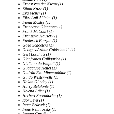
Ernest van der Kwast
(1)
Ethan Kross
(1)
Eva Meijer
(1)
Fikri Anil Altintas
(1)
Fiona Mozley
(1)
Francesca Giannone
(1)
Frank McCourt
(1)
Franziska Hauser
(1)
Frederick Forsyth
(1)
Gaea Schoeters
(1)
Georges-Arthur Goldschmidt
(1)
Gert Loschütz
(1)
Gianfranco Calligarich
(1)
Giuliano da Empoli
(1)
Guadalupe Nettel
(1)
Gudrún Eva Mínervudóttir
(1)
Guido Westerwelle
(1)
Hakan Günday
(1)
Harry Belafonte
(1)
Helena Adler
(1)
Herbert Rosendorfer
(1)
Igor Levit
(1)
Inger Bråtveit
(1)
Irène Némirovsky
(1)
Iunona Guruli
(1)