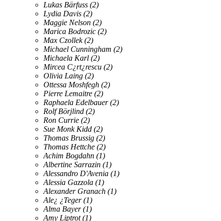
Lukas Bärfuss
(2)
Lydia Davis
(2)
Maggie Nelson
(2)
Marica Bodrozic
(2)
Max Czollek
(2)
Michael Cunningham
(2)
Michaela Karl
(2)
Mircea C¿rt¿rescu
(2)
Olivia Laing
(2)
Ottessa Moshfegh
(2)
Pierre Lemaitre
(2)
Raphaela Edelbauer
(2)
Rolf Börjlind
(2)
Ron Currie
(2)
Sue Monk Kidd
(2)
Thomas Brussig
(2)
Thomas Hettche
(2)
Achim Bogdahn
(1)
Albertine Sarrazin
(1)
Alessandro D'Avenia
(1)
Alessia Gazzola
(1)
Alexander Granach
(1)
Ale¿ ¿Teger
(1)
Alma Bayer
(1)
Amy Liptrot
(1)