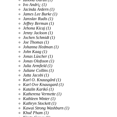
Ivo Andri¿
(1)
Jacinda Ardern
(1)
James Lee Burke
(1)
Jaroslav Rudis
(1)
Jeffrey Berman
(1)
Jehona Kicaj
(1)
Jenny Jackson
(1)
Jochen Schmidt
(1)
Joe Thomas
(1)
Johanna Hedman
(1)
John Kaag
(1)
Jonas Lüscher
(1)
Jonas Olofsson
(1)
Julia Armfield
(1)
Juliane Collins
(1)
Jutta Jacobi
(1)
Karl O. Knausgård
(1)
Karl Ove Knausgard
(1)
Katalin Karikó
(1)
Katherena Vermette
(1)
Kathleen Winter
(1)
Kathryn Stockett
(1)
Kawai Strong Washburn
(1)
Khuê Pham
(1)