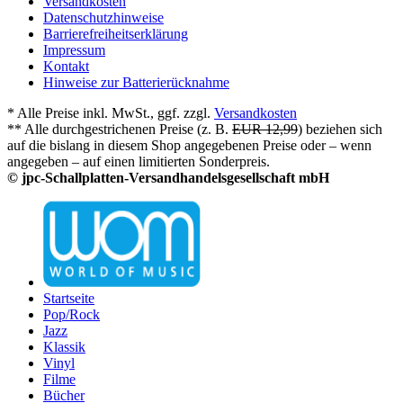
Versandkosten
Datenschutzhinweise
Barrierefreiheitserklärung
Impressum
Kontakt
Hinweise zur Batterierücknahme
* Alle Preise inkl. MwSt., ggf. zzgl.
Versandkosten
** Alle durchgestrichenen Preise (z. B.
EUR 12,99
) beziehen sich
auf die bislang in diesem Shop angegebenen Preise oder – wenn
angegeben – auf einen limitierten Sonderpreis.
© jpc-Schallplatten-Versandhandelsgesellschaft mbH
Startseite
Pop/Rock
Jazz
Klassik
Vinyl
Filme
Bücher