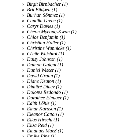
Birgit Birnbacher
(1)
Brit Bildøen
(1)
Burhan Sönmez
(1)
Camilla Grebe
(1)
Carys Davies
(1)
Cheon Myeong-Kwan
(1)
Chloe Benjamin
(1)
Christian Haller
(1)
Christine Wunnicke
(1)
Cécile Wajsbrot
(1)
Daisy Johnson
(1)
Damon Galgut
(1)
Daniel Wisser
(1)
David Grann
(1)
Diane Keaton
(1)
Dimitré Dinev
(1)
Dolores Redondo
(1)
Dorothee Elmiger
(1)
Edith Löhle
(1)
Einar Kárason
(1)
Eleanor Catton
(1)
Elias Hirschl
(1)
Eliza Reid
(1)
Emanuel Maeß
(1)
Emilie Pine
(1)