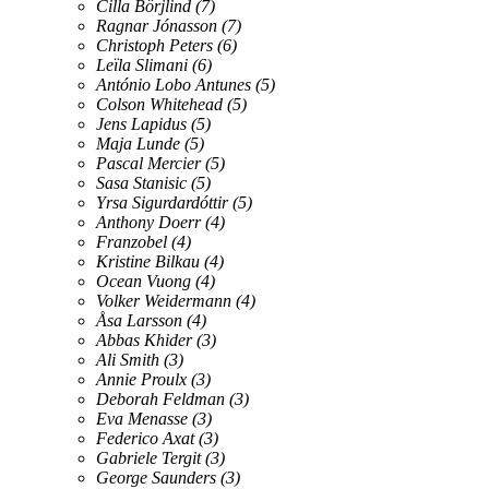
Cilla Börjlind
(7)
Ragnar Jónasson
(7)
Christoph Peters
(6)
Leïla Slimani
(6)
António Lobo Antunes
(5)
Colson Whitehead
(5)
Jens Lapidus
(5)
Maja Lunde
(5)
Pascal Mercier
(5)
Sasa Stanisic
(5)
Yrsa Sigurdardóttir
(5)
Anthony Doerr
(4)
Franzobel
(4)
Kristine Bilkau
(4)
Ocean Vuong
(4)
Volker Weidermann
(4)
Åsa Larsson
(4)
Abbas Khider
(3)
Ali Smith
(3)
Annie Proulx
(3)
Deborah Feldman
(3)
Eva Menasse
(3)
Federico Axat
(3)
Gabriele Tergit
(3)
George Saunders
(3)